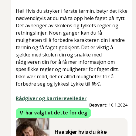
Hei! Hvis du stryker i første termin, betyr det ikke
nødvendigvis at du må ta opp hele faget på nytt.
Det avhenger av skolens og fylkets regler og
retningslinjer. Noen ganger kan du få
muligheten til å forbedre karakteren din i andre
termin og få faget godkjent. Det er viktig å
sjekke med skolen din og snakke med
rådgiveren din for å få mer informasjon om
spesifikke regler og muligheter for faget ditt.
Ikke vær redd, det er alltid muligheter for å
forbedre seg og lykkes! Lykke til! 📚💪
Rådgiver og karriereveileder
Besvart:
10.1.2024
Vi har valgt ut dette for deg
Hva skjer hvis du ikke