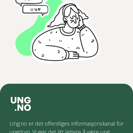
Ung.no er det offentliges informasjonskanal for
ungdom. Vi gjør det litt lettere å være ung.