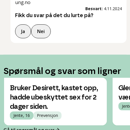
ung.no
Besvart:
4.11.2024
Fikk du svar på det du lurte på?
Ja
Nei
Spørsmål og svar som ligner
Bruker Desirett, kastet opp,
Gle
hadde ubeskyttet sex for 2
vær
dager siden.
Jent
Jente, 16
Prevensjon