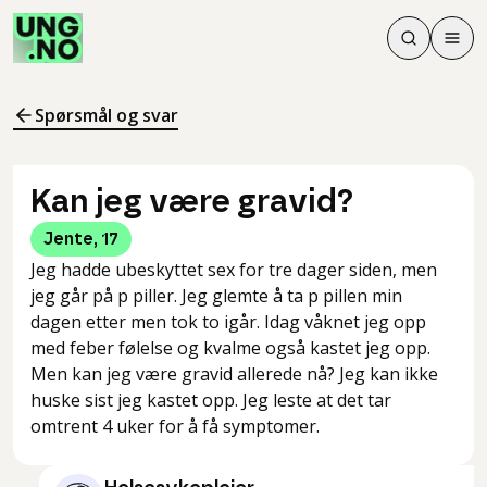
Søk
Men
Søk
Meny
Søk i innhol
Meny for å 
Spørsmål og svar
Kan jeg være gravid?
Jente
,
17
Jeg hadde ubeskyttet sex for tre dager siden, men
jeg går på p piller. Jeg glemte å ta p pillen min
dagen etter men tok to igår. Idag våknet jeg opp
med feber følelse og kvalme også kastet jeg opp.
Men kan jeg være gravid allerede nå? Jeg kan ikke
huske sist jeg kastet opp. Jeg leste at det tar
omtrent 4 uker for å få symptomer.