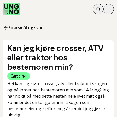
Søk
Men
Søk
Meny
Søk i innhol
Meny for å 
Spørsmål og svar
Kan jeg kjøre crosser, ATV
eller traktor hos
bestemoren min?
Gutt
,
14
Hei kan jeg kjøre crosser, atv eller traktor i skogen
og på jordet hos bestemoren min som 14 åring? Jeg
har holdt på med dette nesten hele livet mitt også
kommer det en tur gå-er inn i skogen som
bestemor eier og kjefter meg å sier det jeg gjør er
ulovlig.