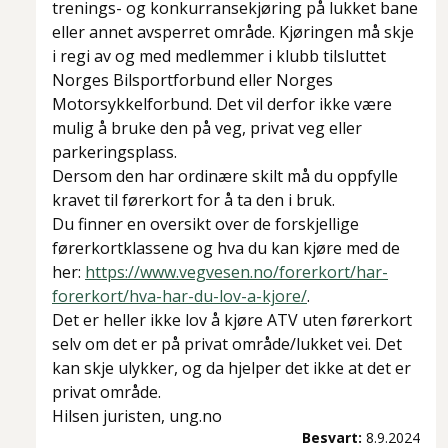
trenings- og konkurransekjøring på lukket bane
eller annet avsperret område. Kjøringen må skje
i regi av og med medlemmer i klubb tilsluttet
Norges Bilsportforbund eller Norges
Motorsykkelforbund. Det vil derfor ikke være
mulig å bruke den på veg, privat veg eller
parkeringsplass.
Dersom den har ordinære skilt må du oppfylle
kravet til førerkort for å ta den i bruk.
Du finner en oversikt over de forskjellige
førerkortklassene og hva du kan kjøre med de
her:
https://www.vegvesen.no/forerkort/har-
forerkort/hva-har-du-lov-a-kjore/
.
Det er heller ikke lov å kjøre ATV uten førerkort
selv om det er på privat område/lukket vei. Det
kan skje ulykker, og da hjelper det ikke at det er
privat område.
Hilsen juristen, ung.no
Besvart:
8.9.2024