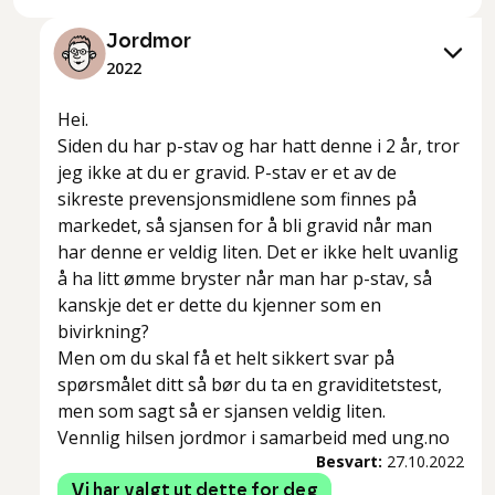
Jordmor
2022
Hei.
Siden du har p-stav og har hatt denne i 2 år, tror
jeg ikke at du er gravid. P-stav er et av de
sikreste prevensjonsmidlene som finnes på
markedet, så sjansen for å bli gravid når man
har denne er veldig liten. Det er ikke helt uvanlig
å ha litt ømme bryster når man har p-stav, så
kanskje det er dette du kjenner som en
bivirkning?
Men om du skal få et helt sikkert svar på
spørsmålet ditt så bør du ta en graviditetstest,
men som sagt så er sjansen veldig liten.
Vennlig hilsen jordmor i samarbeid med ung.no
Besvart:
27.10.2022
Vi har valgt ut dette for deg