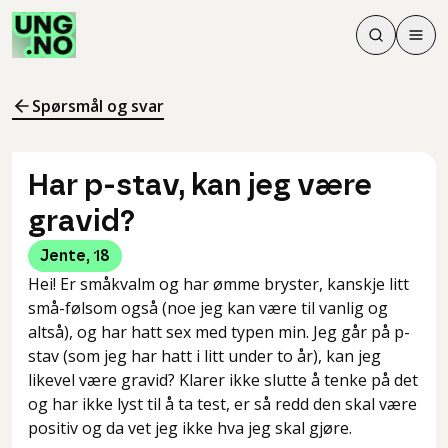
Søk
Men
Søk
Meny
Søk i innhol
Meny for å 
Spørsmål og svar
Har p-stav, kan jeg være
gravid?
Jente
,
18
Hei! Er småkvalm og har ømme bryster, kanskje litt
små-følsom også (noe jeg kan være til vanlig og
altså), og har hatt sex med typen min. Jeg går på p-
stav (som jeg har hatt i litt under to år), kan jeg
likevel være gravid? Klarer ikke slutte å tenke på det
og har ikke lyst til å ta test, er så redd den skal være
positiv og da vet jeg ikke hva jeg skal gjøre.