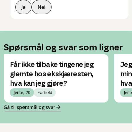
Ja
Nei
Spørsmål og svar som ligner
Får ikke tilbake tingene jeg
Jeg
glemte hos ekskjæresten,
min
hva kan jeg gjøre?
hva
Jente, 20
Forhold
Jent
Gå til spørsmål og svar