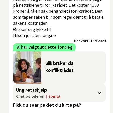
på nettsidene til forliksrådet. Det koster 1399
kroner å få en sak behandlet i forliksrådet. Den
som taper saken blir som regel dømt til å betale
sakens kostnader.
Ønsker deg lykke til!
Hilsen juristen, ung.no
Besvart:
13.5.2024
Vi har valgt ut dette for deg
Slik bruker du
konfliktrådet
Ung rettshjelp
Chat og telefon
|
Stengt
Fikk du svar på det du lurte på?