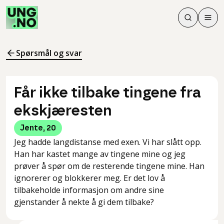
Søk
Men
Søk
Meny
Søk i innhol
Meny for å 
Spørsmål og svar
Får ikke tilbake tingene fra
ekskjæresten
Jente
,
20
Jeg hadde langdistanse med exen. Vi har slått opp.
Han har kastet mange av tingene mine og jeg
prøver å spør om de resterende tingene mine. Han
ignorerer og blokkerer meg. Er det lov å
tilbakeholde informasjon om andre sine
gjenstander å nekte å gi dem tilbake?