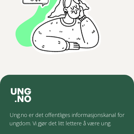
Ung.no er det offentliges informasjonskanal for
ungdom. Vi gjør det litt lettere å være ung.