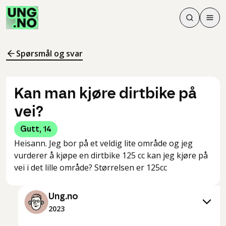
Søk
Men
Søk
Meny
Søk i innhol
Meny for å 
Spørsmål og svar
Kan man kjøre dirtbike på
vei?
Gutt
,
14
Heisann. Jeg bor på et veldig lite område og jeg
vurderer å kjøpe en dirtbike 125 cc kan jeg kjøre på
vei i det lille område? Størrelsen er 125cc
Ung.no
2023