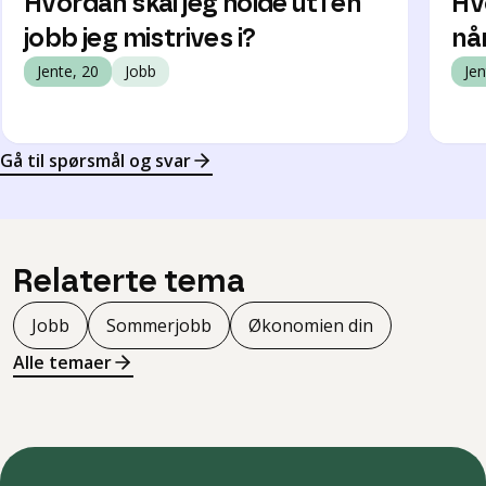
Hvordan skal jeg holde ut i en
Hvo
jobb jeg mistrives i?
når
Jente, 20
Jobb
Jen
Gå til spørsmål og svar
Relaterte tema
Jobb
Sommerjobb
Økonomien din
Alle temaer