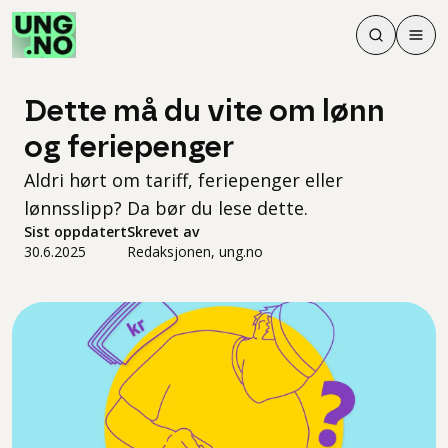
Søk
Men
Søk
Meny
Søk i innhol
Meny for å 
Dette må du vite om lønn
og feriepenger
Aldri hørt om tariff, feriepenger eller
lønnsslipp? Da bør du lese dette.
Sist oppdatert
Skrevet av
30.6.2025
Redaksjonen, ung.no