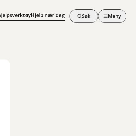
hjelpsverktøy
Hjelp nær deg
Søk
Meny