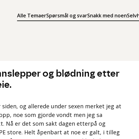
Alle Temaer
Spørsmål og svar
Snakk med noen
Selv
Søk
Meny
Søk i innholdet på ung.no
Meny for å navigere på ung.no
nslepper og blødning etter
ie.
r siden, og allerede under sexen merket jeg at
opp, noe som gjorde vondt men jeg sa
tt. Nå er det som sakt dagen etterpå og
 store. Helt åpenbart at noe er galt, i tilleg