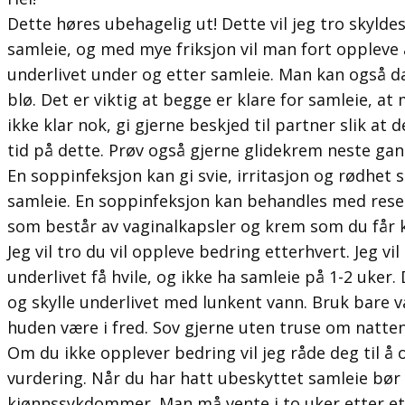
Dette høres ubehagelig ut! Dette vil jeg tro skylde
samleie, og med mye friksjon vil man fort oppleve at
underlivet under og etter samleie. Man kan også da
blø. Det er viktig at begge er klare for samleie, at
ikke klar nok, gi gjerne beskjed til partner slik at d
tid på dette. Prøv også gjerne glidekrem neste gan
En soppinfeksjon kan gi svie, irritasjon og rødhet
samleie. En soppinfeksjon kan behandles med res
som består av vaginalkapsler og krem som du får 
Jeg vil tro du vil oppleve bedring etterhvert. Jeg vil 
underlivet få hvile, og ikke ha samleie på 1-2 uker. 
og skylle underlivet med lunkent vann. Bruk bare 
huden være i fred. Sov gjerne uten truse om natten 
Om du ikke opplever bedring vil jeg råde deg til å
vurdering. Når du har hatt ubeskyttet samleie bør 
kjønnssykdommer. Man må vente i to uker etter et