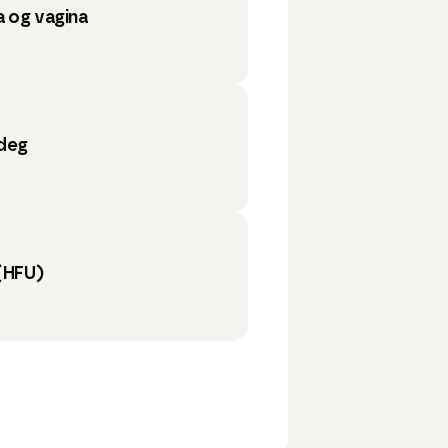
a og vagina
 deg
(HFU)