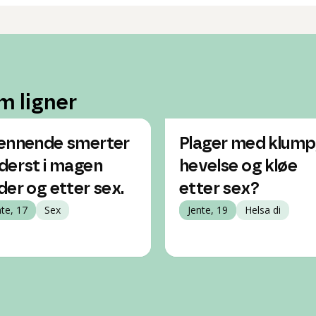
m ligner
ennende smerter
Plager med klump
derst i magen
hevelse og kløe
der og etter sex.
etter sex?
nte, 17
Sex
Jente, 19
Helsa di