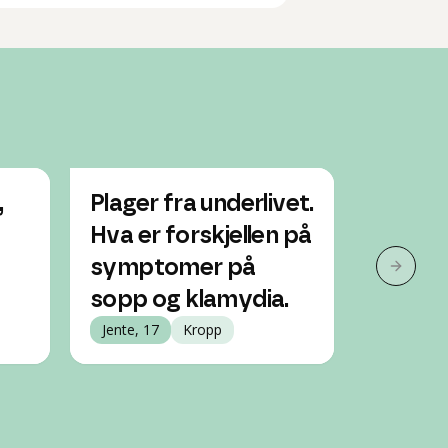
,
Plager fra underlivet.
Smerte
Hva er forskjellen på
samlei
symptomer på
tar meg
Neste 
sopp og klamydia.
Jente, 19
Jente, 17
Kropp