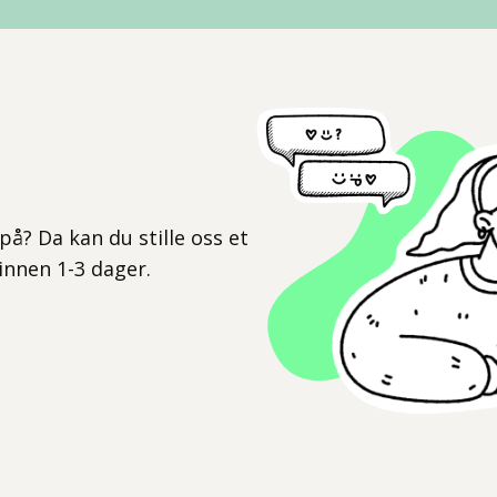
l
på? Da kan du stille oss et
 innen 1-3 dager.