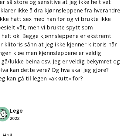
 så store og sensitive at jeg ikke helt vet
klarer ikke å dra kjønnsleppene fra hverandre
r ikke hatt sex med han før og vi brukte ikke
pesielt våt, men vi brukte spytt som
 helt ok. Begge kjønnsleppene er ekstremt
 klitoris sånn at jeg ikke kjenner klitoris når
ingen kløe men kjønnsleppene er veldig
å gå/lukke beina osv. Jeg er veldig bekymret og
 Hva kan dette vere? Og hva skal jeg gjøre?
g kan gå til legen «akkutt» for?
Lege
2022
Hei!