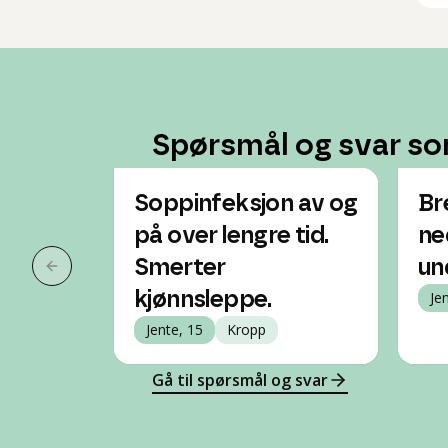
Spørsmål og svar so
Soppinfeksjon av og
Br
på over lengre tid.
ne
Smerter
un
Forrige slide
kjønnsleppe.
Je
Jente, 15
Kropp
Gå til spørsmål og svar