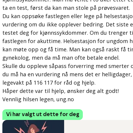
ta en test, først da kan man stole på prøvesvaret.
Du kan oppsøke fastlegen eller lege på helsestasj
vurdering om du ikke opplever bedring. Det siste e
testet deg for kjønnssykdommer. Om du trenger ti
fastlegen for akuttime. Helsestasjon for ungdom h
kan møte opp og få time. Man kan også raskt få 
gynekolog, men da må man ofte betale endel.
Skulle du oppleve såpass forverring med smerter o
du må ha en vurdering nå mens det er helligdager,
legevakt på 116 117 for råd og hjelp.
Håper dette var til hjelp, ønsker deg alt godt!
Vennlig hilsen legen, ung.no
Vi har valgt ut dette for deg