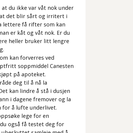
s at du ikke var våt nok under
 det blir sårt og irritert i
 lettere få rifter som kan
 man er kåt og våt nok. Er du
ere heller bruker litt lengre
g.
 som kan forverres ved
eptfritt soppmiddel Canesten
kjøpt på apoteket.
råde deg til å nå la
Det kan lindre å stå i dusjen
vann i dagene fremover og la
for å lufte underlivet.
 oppsøke lege for en
du også få testet deg for
 ubeskyttet samleie med å