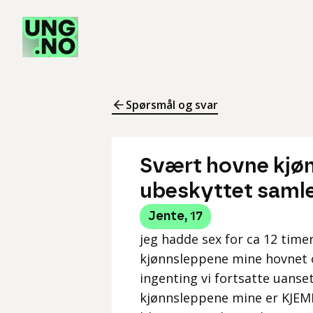
Spørsmål og svar
Svært hovne kjøn
ubeskyttet samle
Jente
,
17
jeg hadde sex for ca 12 time
kjønnsleppene mine hovnet 
ingenting vi fortsatte uanse
kjønnsleppene mine er KJEMPE