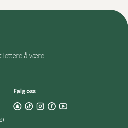
t lettere å være
Følg oss
s)