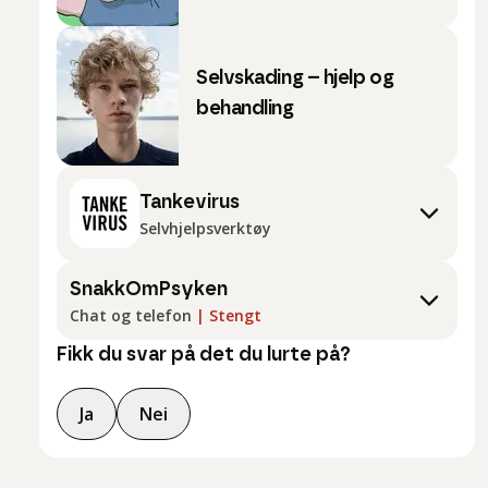
Selvskading – hjelp og
behandling
Tankevirus
Selvhjelpsverktøy
SnakkOmPsyken
Chat og telefon
|
Stengt
Fikk du svar på det du lurte på?
Ja
Nei