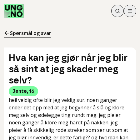
Søk
Men
Søk
Meny
Søk i innhol
Meny for å 
Spørsmål og svar
Hva kan jeg gjør når jeg blir
så sint at jeg skader meg
selv?
Jente
,
16
hei! veldig ofte blir jeg veldig sur. noen ganger
ender det opp med at jeg begynner å slå og klore
meg selv og ødelegge ting rundt meg. jeg pleier
noen ganger å klore meg hardt på nakken. jeg
pleier å få skikkelig røde streker som ser ut som at
jeg blør innvendig. er dette farlig?? og hvordan kan