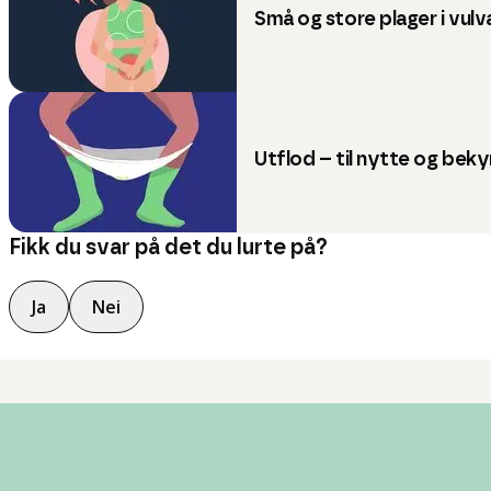
Små og store plager i vulv
Utflod – til nytte og bek
Fikk du svar på det du lurte på?
Ja
Nei