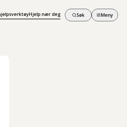
hjelpsverktøy
Hjelp nær deg
Søk
Meny