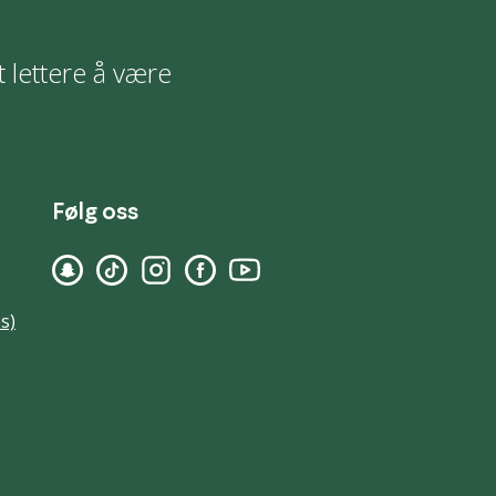
t lettere å være
Følg oss
s)