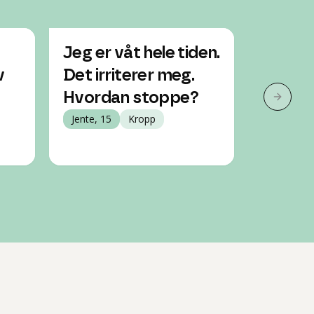
Jeg er våt hele tiden.
Jeg ska
v
Det irriterer meg.
mense
Hvordan stoppe?
istede
Neste 
Jente, 15
Kropp
er det
Jente, 14