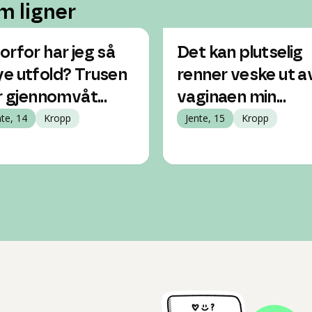
m ligner
orfor har jeg så
Det kan plutselig
e utfold? Trusen
renner veske ut a
ir gjennomvåt...
vaginaen min...
nte, 14
Kropp
Jente, 15
Kropp