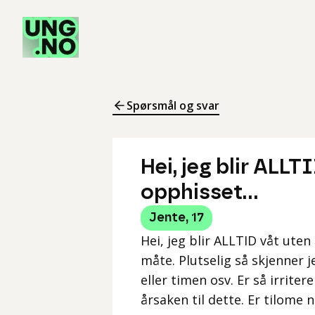
Spørsmål og svar
Hei, jeg blir ALLT
opphisset...
Jente
,
17
Hei, jeg blir ALLTID våt ute
måte. Plutselig så skjenner j
eller timen osv. Er så irrite
årsaken til dette. Er tilome 