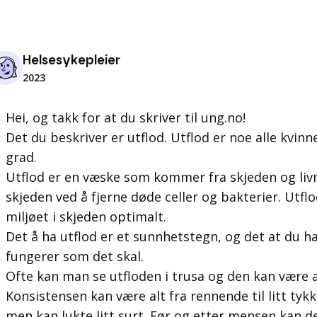
Helsesykepleier
2023
Hei, og takk for at du skriver til ung.no!
Det du beskriver er utflod. Utflod er noe alle kvinn
grad.
Utflod er en væske som kommer fra skjeden og liv
skjeden ved å fjerne døde celler og bakterier. Utflo
miljøet i skjeden optimalt.
Det å ha utflod er et sunnhetstegn, og det at du ha
fungerer som det skal.
Ofte kan man se utfloden i trusa og den kan være alt 
Konsistensen kan være alt fra rennende til litt tyk
men kan lukte litt surt. Før og etter mensen kan de