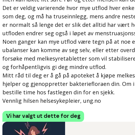
Det er veldig varierende hvor mye utflod hver enke
som deg, og må ha truseinnlegg, mens andre neste
er normalt så lenge det er slik det alltid har vært
utfloden endrer seg også i løpet av menstruasjons
Noen ganger kan mye utflod være tegn på at noe er
ubalanser kan komme av seg selv, eller etter over
forsøke med melkesyretabletter som vil stabilisere
og forhåpentligvis gi deg mindre utflod.
Mitt råd til deg er å gå på apoteket å kjøpe melke
hjelper og gjenoppretter bakteriefloraen din. Om i
bestille time hos fastlegen din for en sjekk.
Vennlig hilsen helsesykepleier, ung.no
Vi har valgt ut dette for deg