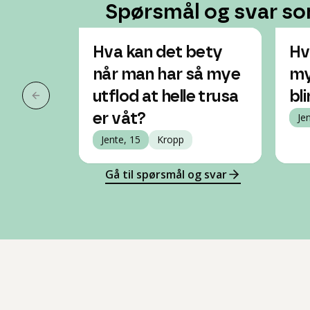
Spørsmål og svar so
Hva kan det bety
Hv
når man har så mye
my
utflod at helle trusa
bl
Forrige slide
er våt?
Je
Jente, 15
Kropp
Gå til spørsmål og svar