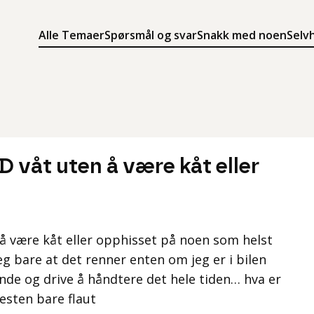
Alle Temaer
Spørsmål og svar
Snakk med noen
Selv
Søk
Meny
Søk i innholdet på ung.no
Meny for å navigere på ung.no
ID våt uten å være kåt eller
n å være kåt eller opphisset på noen som helst
eg bare at det renner enten om jeg er i bilen
rende og drive å håndtere det hele tiden… hva er
nesten bare flaut