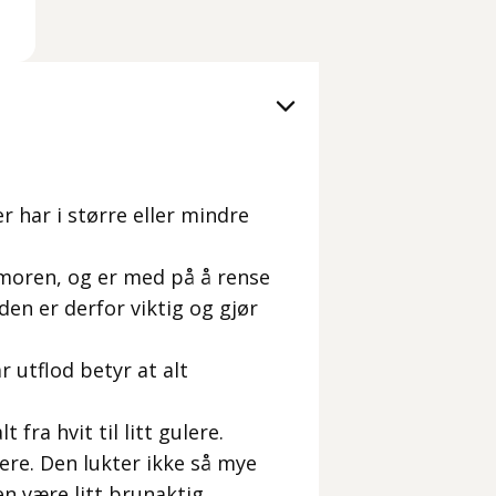
er har i større eller mindre
moren, og er med på å rense
den er derfor viktig og gjør
r utflod betyr at alt
fra hvit til litt gulere.
kere. Den lukter ikke så mye
n være litt brunaktig.