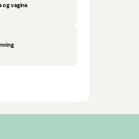
a og vagina
ymring