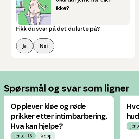
Skal du fjerne hår eller
ikke?
Fikk du svar på det du lurte på?
Ja
Nei
Spørsmål og svar som ligner
Opplever kløe og røde
Hvo
prikker etter intimbarbering.
hude
Hva kan hjelpe?
Jent
Jente, 16
Kropp