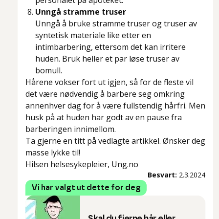
personalet på apoteket.
Unngå stramme truser
Unngå å bruke stramme truser og truser av
syntetisk materiale like etter en
intimbarbering, ettersom det kan irritere
huden. Bruk heller et par løse truser av
bomull.
Hårene vokser fort ut igjen, så for de fleste vil
det være nødvendig å barbere seg omkring
annenhver dag for å være fullstendig hårfri. Men
husk på at huden har godt av en pause fra
barberingen innimellom.
Ta gjerne en titt på vedlagte artikkel. Ønsker deg
masse lykke til!
Hilsen helsesykepleier, Ung.no
Besvart:
2.3.2024
Vi har valgt ut dette for deg