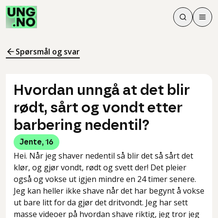
Søk
Men
Søk
Meny
Søk i innhol
Meny for å 
Spørsmål og svar
Hvordan unngå at det blir
rødt, sårt og vondt etter
barbering nedentil?
Jente
,
16
Hei. Når jeg shaver nedentil så blir det så sårt det
klør, og gjør vondt, rødt og svett der! Det pleier
også og vokse ut igjen mindre en 24 timer senere.
Jeg kan heller ikke shave når det har begynt å vokse
ut bare litt for da gjør det dritvondt. Jeg har sett
masse videoer på hvordan shave riktig, jeg tror jeg