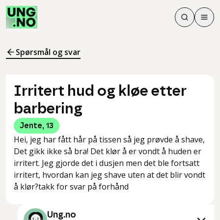
Søk
Men
Søk
Meny
Søk i innhol
Meny for å 
Spørsmål og svar
Irritert hud og kløe etter
barbering
Jente
,
13
Hei, jeg har fått hår på tissen så jeg prøvde å shave,
Det gikk ikke så bra! Det klør å er vondt å huden er
irritert. Jeg gjorde det i dusjen men det ble fortsatt
irritert, hvordan kan jeg shave uten at det blir vondt
å klør?takk for svar på forhånd
Ung.no