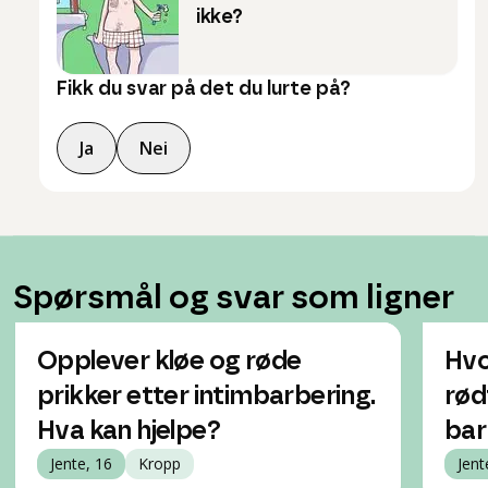
ikke?
Fikk du svar på det du lurte på?
Ja
Nei
Spørsmål og svar som ligner
Opplever kløe og røde
Hvo
prikker etter intimbarbering.
rød
Hva kan hjelpe?
bar
Jente, 16
Kropp
Jent