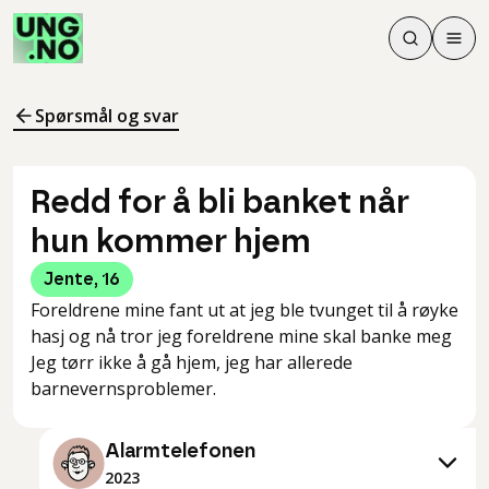
Søk
Men
Søk
Meny
Søk i innhol
Meny for å 
Spørsmål og svar
Redd for å bli banket når
hun kommer hjem
Jente
,
16
Foreldrene mine fant ut at jeg ble tvunget til å røyke
hasj og nå tror jeg foreldrene mine skal banke meg
Jeg tørr ikke å gå hjem, jeg har allerede
barnevernsproblemer.
Alarmtelefonen
2023