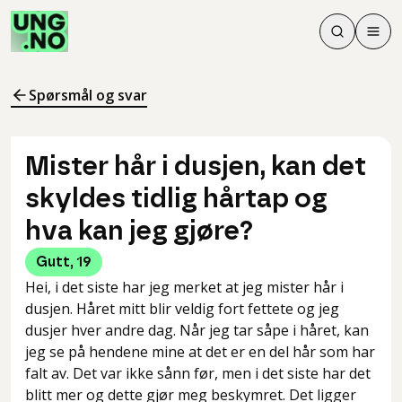
Søk
Men
Søk
Meny
Søk i innhol
Meny for å 
Spørsmål og svar
Mister hår i dusjen, kan det
skyldes tidlig hårtap og
hva kan jeg gjøre?
Gutt
,
19
Hei, i det siste har jeg merket at jeg mister hår i
dusjen. Håret mitt blir veldig fort fettete og jeg
dusjer hver andre dag. Når jeg tar såpe i håret, kan
jeg se på hendene mine at det er en del hår som har
falt av. Det var ikke sånn før, men i det siste har det
blitt mer og dette gjør meg beskymret. Det ligger