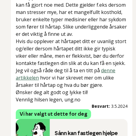
kan få gjort noe med. Dette gjelder f.eks dersom
man stresser mye, har et mangelfullt kosthold,
bruker enkelte typer medisiner eller har sykdom
som fører til hårtap. Slike underliggende årsaker
er det viktig å finne ut av.
Hvis du opplever at hårtapet ditt er uvanlig stort
og/eller dersom hårtapet ditt ikke gir typisk
viker eller måne, men er flekkvist, bør du derfor
kontakte fastlegen din slik at du kan få en sjekk.
Jeg vil også råde deg til å ta en titt på
denne
artikkelen
hvor vi har skrevet mer om ulike
årsaker til hårtap og hva du bør gjøre.
Ønsker deg alt godt og lykke til!
Vennlig hilsen legen, ung.no
Besvart:
3.5.2024
Vi har valgt ut dette for deg
Sånn kan fastlegen hjelpe