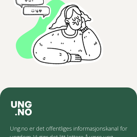
Ung.no er det offentliges informasjonskanal for