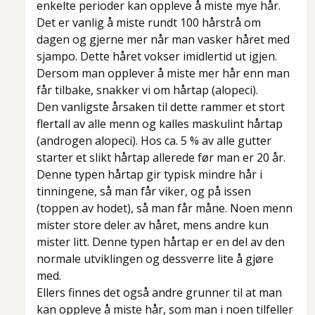
enkelte perioder kan oppleve å miste mye hår.
Det er vanlig å miste rundt 100 hårstrå om
dagen og gjerne mer når man vasker håret med
sjampo. Dette håret vokser imidlertid ut igjen.
Dersom man opplever å miste mer hår enn man
får tilbake, snakker vi om
hårtap (alopeci).
Den vanligste årsaken til dette rammer et stort
flertall av alle menn og kalles maskulint hårtap
(androgen alopeci). Hos ca. 5 % av alle gutter
starter et slikt hårtap allerede før man er 20 år.
Denne typen hårtap gir typisk mindre hår i
tinningene, så man får viker, og på issen
(toppen av hodet), så man får måne. Noen menn
mister store deler av håret, mens andre kun
mister litt. Denne typen hårtap er en del av den
normale utviklingen og dessverre lite å gjøre
med.
Ellers finnes det også andre grunner til at man
kan oppleve å miste hår, som man i noen tilfeller