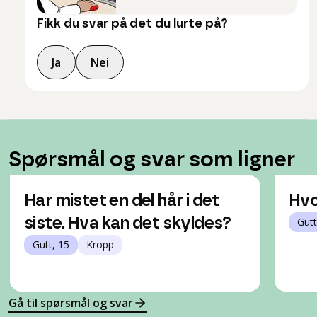
Fikk du svar på det du lurte på?
Ja
Nei
Spørsmål og svar som ligner
Har mistet en del hår i det
Hvo
siste. Hva kan det skyldes?
Gutt
Gutt, 15
Kropp
Gå til spørsmål og svar