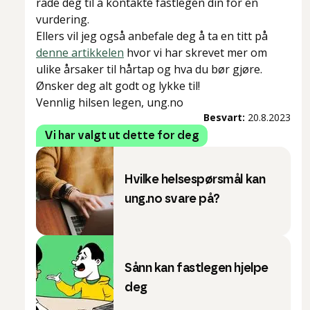
råde deg til å kontakte fastlegen din for en
vurdering.
Ellers vil jeg også anbefale deg å ta en titt på
denne artikkelen
hvor vi har skrevet mer om
ulike årsaker til hårtap og hva du bør gjøre.
Ønsker deg alt godt og lykke til!
Vennlig hilsen legen, ung.no
Besvart:
20.8.2023
Vi har valgt ut dette for deg
Hvilke helsespørsmål kan
ung.no svare på?
Sånn kan fastlegen hjelpe
deg