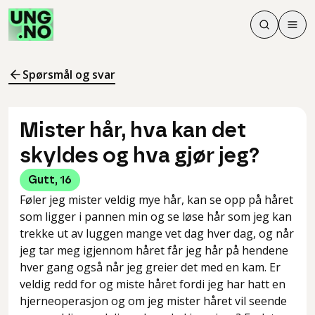
Søk
Men
Søk
Meny
Søk i innhol
Meny for å 
Spørsmål og svar
Mister hår, hva kan det
skyldes og hva gjør jeg?
Gutt
,
16
Føler jeg mister veldig mye hår, kan se opp på håret
som ligger i pannen min og se løse hår som jeg kan
trekke ut av luggen mange vet dag hver dag, og når
jeg tar meg igjennom håret får jeg hår på hendene
hver gang også når jeg greier det med en kam. Er
veldig redd for og miste håret fordi jeg har hatt en
hjerneoperasjon og om jeg mister håret vil seende