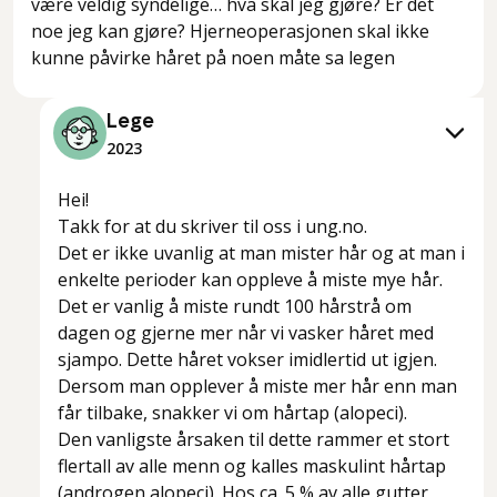
være veldig syndelige… hva skal jeg gjøre? Er det
noe jeg kan gjøre? Hjerneoperasjonen skal ikke
kunne påvirke håret på noen måte sa legen
Lege
2023
Hei!
Takk for at du skriver til oss i ung.no.
Det er ikke uvanlig at man mister hår og at man i
enkelte perioder kan oppleve å miste mye hår.
Det er vanlig å miste rundt 100 hårstrå om
dagen og gjerne mer når vi vasker håret med
sjampo. Dette håret vokser imidlertid ut igjen.
Dersom man opplever å miste mer hår enn man
får tilbake, snakker vi om
hårtap (alopeci).
Den vanligste årsaken til dette rammer et stort
flertall av alle menn og kalles maskulint hårtap
(androgen alopeci). Hos ca. 5 % av alle gutter