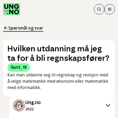
Søk
Men
Søk
Meny
Søk i innhol
Meny for å 
Spørsmål og svar
Hvilken utdanning må jeg
ta for å bli regnskapsfører?
Gutt
,
18
Kan man utdanne seg til regnskap og revisjon med
å velge matematikk med økonomi eller matematikk
med informatikk.
Ung.no
2022