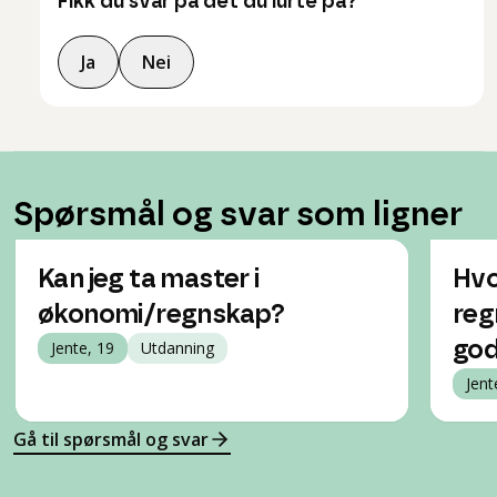
Fikk du svar på det du lurte på?
Ja
Nei
Spørsmål og svar som ligner
Kan jeg ta master i
Hvo
økonomi/regnskap?
reg
Jente, 19
Utdanning
god
Jent
Gå til spørsmål og svar