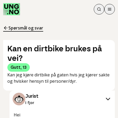
Søk
Men
Søk
Meny
Søk i innhol
Meny for å 
Spørsmål og svar
Kan en dirtbike brukes på
vei?
Gutt
,
13
Kan jeg kjøre dirtbike på gaten hvis jeg kjører sakte
og hvisker hensyn til personer/dyr.
Jurist
I fjor
Hei