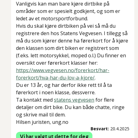
Vanligvis kan man bare kjøre dirtbike på
områder som er spesielt godkjent, og som er
ledet av et motorsportforbund.
Hvis du skal kjøre dirtbiken på vei så må du
registrere den hos Statens Vegvesen. I tillegg så
må du som kjører denne ha førerkort for å kjøre
den klassen som dirt biken er registrert som
(f.eks. lett motorsykkel, moped o.l.) Du finner en
oversikt over førerkort klasser her:
https://www.vegvesen.no/forerkort/har-
forerkort/hva-har-du-lov-a-kjore/
.
Du er 13 år, og har derfor ikke rett til å ta
førerkort i noen klasse, dessverre.
Ta kontakt med
statens vegvesen
for flere
detaljer om dirt bike. Du kan både chatte, ringe
og skrive mail til dem.
Hilsen juristen, ung.no
Besvart:
20.4.2025
Vi har valgt ut dette for deg