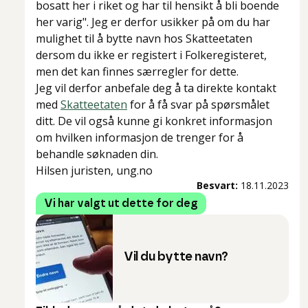
bosatt her i riket og har til hensikt å bli boende
her varig". Jeg er derfor usikker på om du har
mulighet til å bytte navn hos Skatteetaten
dersom du ikke er registert i Folkeregisteret,
men det kan finnes særregler for dette.
Jeg vil derfor anbefale deg å ta direkte kontakt
med
Skatteetaten
for å få svar på spørsmålet
ditt. De vil også kunne gi konkret informasjon
om hvilken informasjon de trenger for å
behandle søknaden din.
Hilsen juristen, ung.no
Besvart:
18.11.2023
Vi har valgt ut dette for deg
Vil du bytte navn?