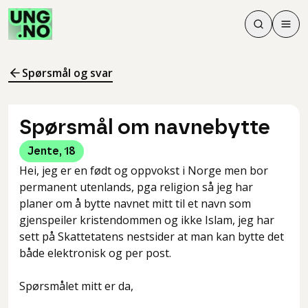
Søk
Men
Søk
Meny
Søk i innhol
Meny for å 
Spørsmål og svar
Spørsmål om navnebytte
Jente
,
18
Hei, jeg er en født og oppvokst i Norge men bor
permanent utenlands, pga religion så jeg har
planer om å bytte navnet mitt til et navn som
gjenspeiler kristendommen og ikke Islam, jeg har
sett på Skattetatens nestsider at man kan bytte det
både elektronisk og per post.
Spørsmålet mitt er da,