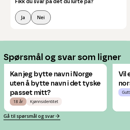
Fikk du svar på det du lurte på?
Ja
Nei
Spørsmål og svar som ligner
Kan jeg bytte navn i Norge
Vil
uten å bytte navn i det tyske
nor
passet mitt?
Gutt
18 år
Kjønnsidentitet
Gå til spørsmål og svar