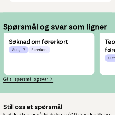
Spørsmål og svar som ligner
Søknad om førerkort
Teo
Gutt, 17
Førerkort
før
Gutt
Gå til spørsmål og svar
Still oss et spørsmål
Fant du ikke svar på det du lurer på? Da kan du stille oss