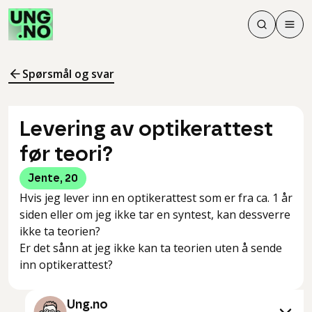
Søk
Men
Søk
Meny
Søk i innhol
Meny for å 
Spørsmål og svar
Levering av optikerattest
før teori?
Jente
,
20
Hvis jeg lever inn en optikerattest som er fra ca. 1 år
siden eller om jeg ikke tar en syntest, kan dessverre
ikke ta teorien?
Er det sånn at jeg ikke kan ta teorien uten å sende
inn optikerattest?
Ung.no