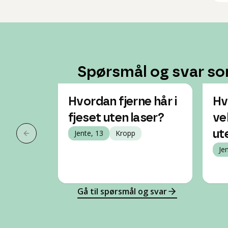
Spørsmål og svar so
Hvordan fjerne hår i
Hv
fjeset uten laser?
ve
Jente, 13
Kropp
ut
Forrige slide
Je
Gå til spørsmål og svar