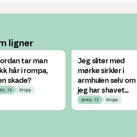
m ligner
ordan tar man
Jeg sliter med
kk hår i rompa,
mørke sirkler i
en skade?
armhulen selv om
nte, 16
Kropp
jeg har shavet...
Jente, 15
Kropp