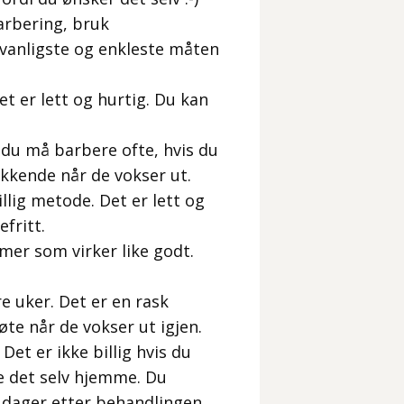
arbering, bruk
 vanligste og enkleste måten
t er lett og hurtig. Du kan
du må barbere ofte, hvis du
tikkende når de vokser ut.
llig metode. Det er lett og
efritt.
mer som virker like godt.
re uker. Det er en rask
te når de vokser ut igjen.
et er ikke billig hvis du
re det selv hjemme. Du
 dager etter behandlingen.