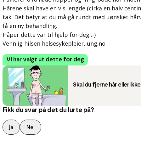
Hårene skal have en vis lengde (cirka en halv centim
tak. Det betyr at du må gå rundt med uønsket hårve
få en ny behandling.
Håper dette var til hjelp for deg :-)
Vennlig hilsen helsesykepleier, ung.no
Vi har valgt ut dette for deg
Skal du fjerne hår eller ikk
Fikk du svar på det du lurte på?
Ja
Nei