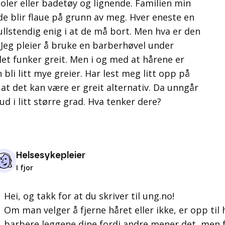
kjoler eller badetøy og lignende. Familien min
e blir flaue på grunn av meg. Hver eneste en
ullstendig enig i at de må bort. Men hva er den
 Jeg pleier å bruke en barberhøvel under
det funker greit. Men i og med at hårene er
 bli litt mye greier. Har lest meg litt opp på
at det kan være er greit alternativ. Da unngår
ud i litt større grad. Hva tenker dere?
Helsesykepleier
I fjor
Hei, og takk for at du skriver til ung.no!
Om man velger å fjerne håret eller ikke, er opp til 
barbere leggene dine fordi andre mener det, men fo