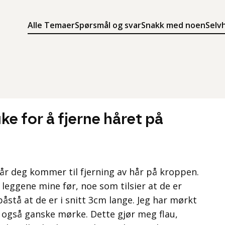
Alle Temaer
Spørsmål og svar
Snakk med noen
Selv
Søk
Meny
Søk i innholdet på ung.no
Meny for å navigere på ung.no
ke for å fjerne håret på
år deg kommer til fjerning av hår på kroppen.
å leggene mine før, noe som tilsier at de er
 påstå at de er i snitt 3cm lange. Jeg har mørkt
 også ganske mørke. Dette gjør meg flau,