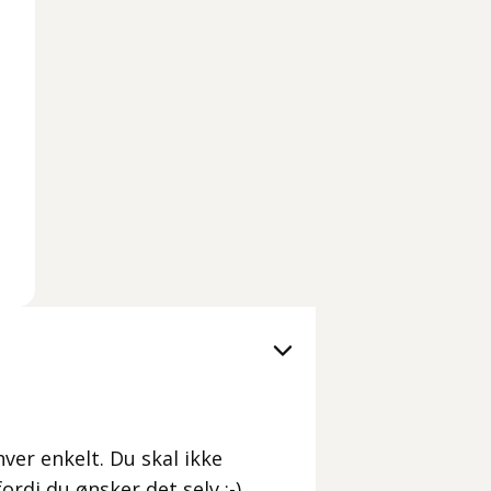
hver enkelt. Du skal ikke
rdi du ønsker det selv :-)