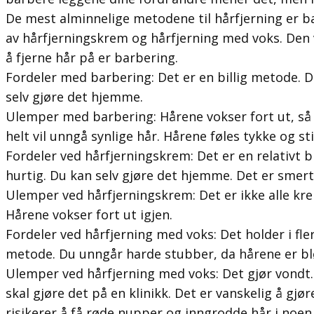
De mest alminnelige metodene til hårfjerning er b
av hårfjerningskrem og hårfjerning med voks. Den
å fjerne hår på er barbering.
Fordeler med barbering: Det er en billig metode. De
selv gjøre det hjemme.
Ulemper med barbering: Hårene vokser fort ut, så 
helt vil unngå synlige hår. Hårene føles tykke og s
Fordeler ved hårfjerningskrem: Det er en relativt bi
hurtig. Du kan selv gjøre det hjemme. Det er smert
Ulemper ved hårfjerningskrem: Det er ikke alle kre
Hårene vokser fort ut igjen.
Fordeler ved hårfjerning med voks: Det holder i fle
metode. Du unngår harde stubber, da hårene er blø
Ulemper ved hårfjerning med voks: Det gjør vondt. D
skal gjøre det på en klinikk. Det er vanskelig å gjø
risikerer å få røde nupper og inngrodde hår i noen