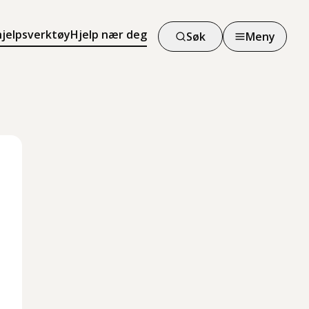
hjelpsverktøy
Hjelp nær deg
Søk
Meny