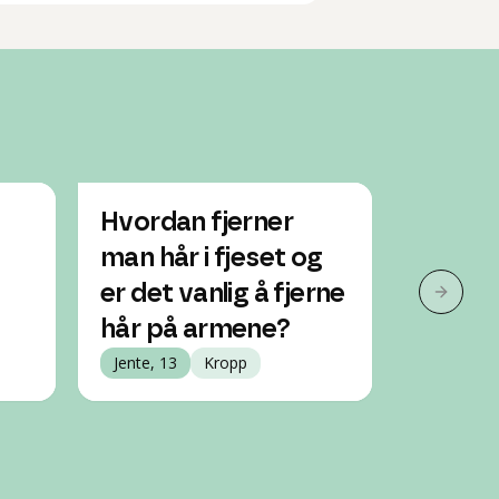
Hvordan fjerner
Kan der
man hår i fjeset og
fjerne
er det vanlig å fjerne
beina 
Neste 
hår på armene?
armen
Jente, 13
Kropp
Gutt, 14