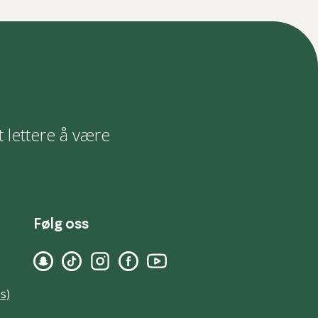
t lettere å være
Følg oss
s)