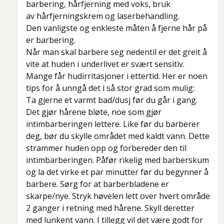
barbering, hårfjerning med voks, bruk
av hårfjerningskrem og laserbehandling.
Den vanligste og enkleste måten å fjerne hår på
er barbering.
Når man skal barbere seg nedentil er det greit å
vite at huden i underlivet er svært sensitiv.
Mange får hudirritasjoner i ettertid. Her er noen
tips for å unngå det i så stor grad som mulig:
Ta gjerne et varmt bad/dusj før du går i gang.
Det gjør hårene bløte, noe som gjør
intimbarberingen lettere. Like før du barberer
deg, bør du skylle området med kaldt vann. Dette
strammer huden opp og forbereder den til
intimbarberingen. Påfør rikelig med barberskum
og la det virke et par minutter før du begynner å
barbere. Sørg for at barberbladene er
skarpe/nye. Stryk høvelen lett over hvert område
2 ganger i retning med hårene. Skyll deretter
med lunkent vann. I tillegg vil det være godt for