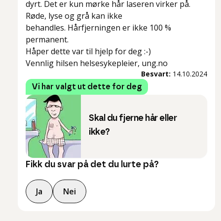
dyrt. Det er kun mørke hår laseren virker på.
Røde, lyse og grå kan ikke
behandles. Hårfjerningen er ikke 100 %
permanent.
Håper dette var til hjelp for deg :-)
Vennlig hilsen helsesykepleier, ung.no
Besvart:
14.10.2024
Vi har valgt ut dette for deg
Skal du fjerne hår eller
ikke?
Fikk du svar på det du lurte på?
Ja
Nei