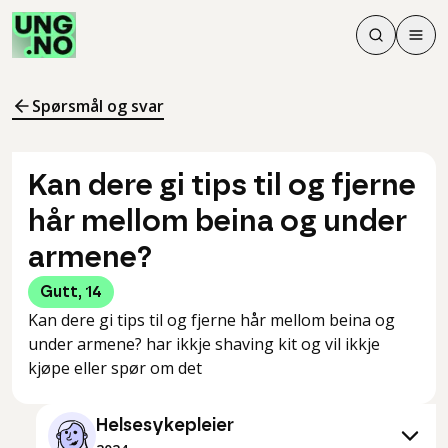
Søk
Men
Søk
Meny
Søk i innhol
Meny for å 
Spørsmål og svar
Kan dere gi tips til og fjerne
hår mellom beina og under
armene?
Gutt
,
14
Kan dere gi tips til og fjerne hår mellom beina og
under armene? har ikkje shaving kit og vil ikkje
kjøpe eller spør om det
Helsesykepleier