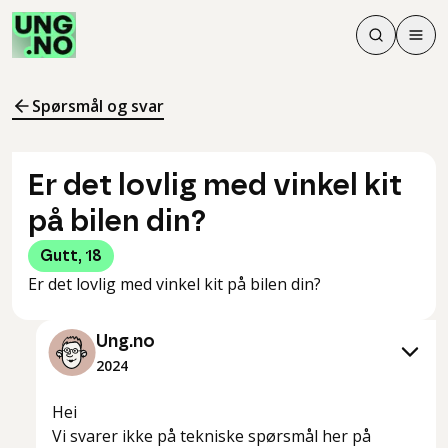
Søk
Men
Søk
Meny
Søk i innhol
Meny for å 
Spørsmål og svar
Er det lovlig med vinkel kit
på bilen din?
Gutt
,
18
Er det lovlig med vinkel kit på bilen din?
Ung.no
2024
Hei
Vi svarer ikke på tekniske spørsmål her på