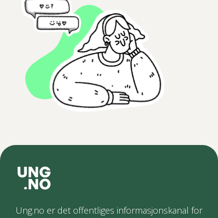
Ung.no er det offentliges informasjonskanal for