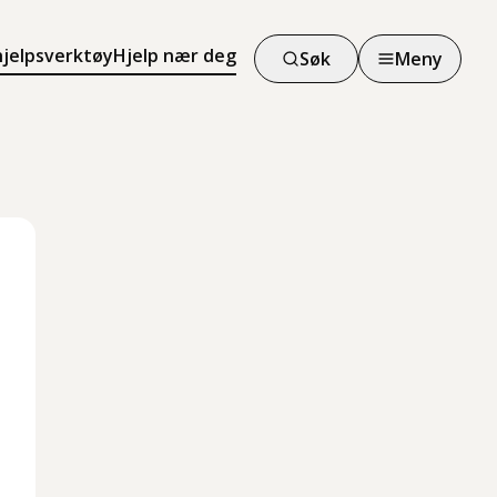
hjelpsverktøy
Hjelp nær deg
Søk
Meny