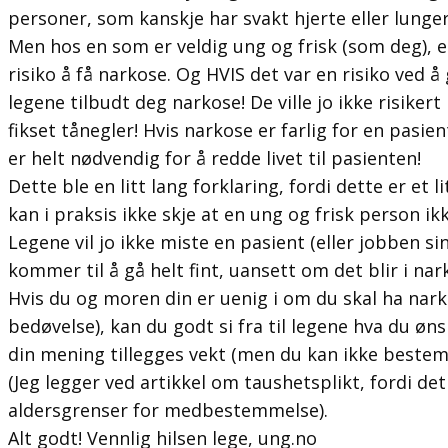
personer, som kanskje har svakt hjerte eller lunger
Men hos en som er veldig ung og frisk (som deg), 
risiko å få narkose. Og HVIS det var en risiko ved å 
legene tilbudt deg narkose! De ville jo ikke risikert l
fikset tånegler! Hvis narkose er farlig for en pasie
er helt nødvendig for å redde livet til pasienten!
Dette ble en litt lang forklaring, fordi dette er et
kan i praksis ikke skje at en ung og frisk person ik
Legene vil jo ikke miste en pasient (eller jobben sin
kommer til å gå helt fint, uansett om det blir i nark
Hvis du og moren din er uenig i om du skal ha nark
bedøvelse), kan du godt si fra til legene hva du øns
din mening tillegges vekt (men du kan ikke bestem
(Jeg legger ved artikkel om taushetsplikt, fordi de
aldersgrenser for medbestemmelse).
Alt godt! Vennlig hilsen lege, ung.no