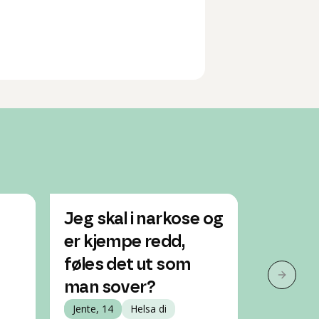
Jeg skal i narkose og
Skal t
er kjempe redd,
men hv
føles det ut som
det fø
Neste 
man sover?
narko
Jente, 14
Helsa di
Jente, 20