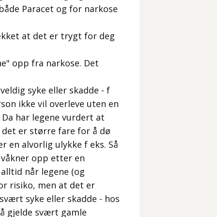
r både Paracet og for narkose
ekket at det er trygt for deg
kne" opp fra narkose. Det
ldig syke eller skadde - f
on ikke vil overleve uten en
. Da har legene vurdert at
det er større fare for å dø
r en alvorlig ulykke f eks. Så
 våkner opp etter en
alltid når legene (og
r risiko, men at det er
 svært syke eller skadde - hos
så gjelde svært gamle