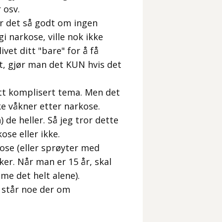
 osv.
er det så godt om ingen
gi narkose, ville nok ikke
ivet ditt "bare" for å få
nt, gjør man det KUN hvis det
 litt komplisert tema. Men det
ke våkner etter narkose.
) de heller. Så jeg tror dette
ose eller ikke.
ose (eller sprøyter med
ker. Når man er 15 år, skal
me det helt alene).
t står noe der om