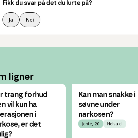
Fikk du svar på det du lurte på?
Ja
Nei
m ligner
r trang forhud
Kan man snakke i
n vil kun ha
søvne under
erasjonen i
narkosen?
rkose, er det
Jente, 20
Helsa di
lig?