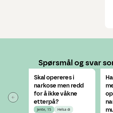
Spørsmål og svar so
Skal opereres i
Ha
narkose men redd
me
for å ikke våkne
op
Forrige slide
etterpå?
na
Jente, 15
Helsa di
mu