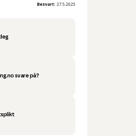
Besvart:
27.5.2025
 deg
ung.no svare på?
splikt