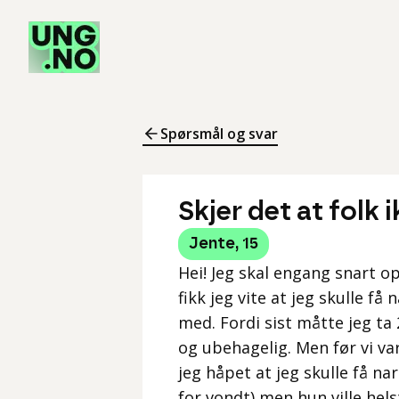
Spørsmål og svar
Skjer det at folk
Jente
,
15
Hei! Jeg skal engang snart o
fikk jeg vite at jeg skulle f
med. Fordi sist måtte jeg ta
og ubehagelig. Men før vi va
jeg håpet at jeg skulle få n
for vondt) men hun ville hels