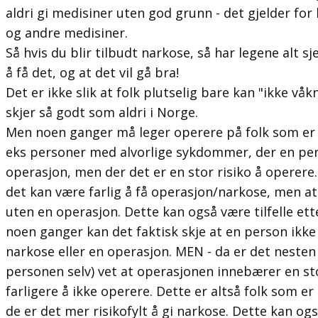
aldri gi medisiner uten god grunn - det gjelder fo
og andre medisiner.
Så hvis du blir tilbudt narkose, så har legene alt sj
å få det, og at det vil gå bra!
Det er ikke slik at folk plutselig bare kan "ikke vå
skjer så godt som aldri i Norge.
Men noen ganger må leger operere på folk som er ve
eks personer med alvorlige sykdommer, der en pers
operasjon, men der det er en stor risiko å operere
det kan være farlig å få operasjon/narkose, men at 
uten en operasjon. Dette kan også være tilfelle ette
noen ganger kan det faktisk skje at en person ikke
narkose eller en operasjon. MEN - da er det nesten 
personen selv) vet at operasjonen innebærer en sto
farligere å ikke operere. Dette er altså folk som er
de er det mer risikofylt å gi narkose. Dette kan og