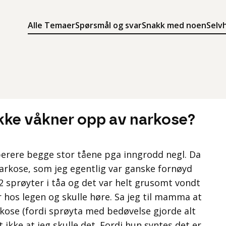
Alle Temaer
Spørsmål og svar
Snakk med noen
Selv
Søk
Meny
Søk i innholdet på ung.no
Meny for å navigere på ung.no
 ikke våkner opp av narkose?
perere begge stor tåene pga inngrodd negl. Da
å narkose, som jeg egentlig var ganske fornøyd
 2 sprøyter i tåa og det var helt grusomt vondt
r hos legen og skulle høre. Sa jeg til mamma at
arkose (fordi sprøyta med bedøvelse gjorde alt
t ikke at jeg skulle det. Fordi hun syntes det er