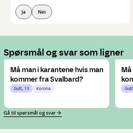
Ja
Nei
Spørsmål og svar som ligner
Må man i karantene hvis man
Må 
kommer fra Svalbard?
kom
Gutt, 13
Korona
Gutt
Gå til spørsmål og svar