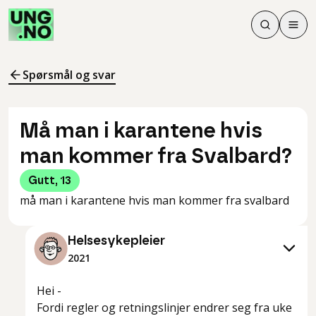
Søk
Men
Søk
Meny
Søk i innhol
Meny for å 
Spørsmål og svar
Må man i karantene hvis
man kommer fra Svalbard?
Gutt
,
13
må man i karantene hvis man kommer fra svalbard
Helsesykepleier
2021
Hei -
Fordi regler og retningslinjer endrer seg fra uke