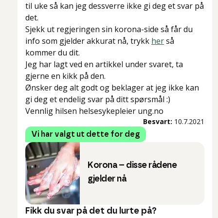
til uke så kan jeg dessverre ikke gi deg et svar på
det.
Sjekk ut regjeringen sin korona-side så får du
info som gjelder akkurat nå, trykk
her
så
kommer du dit.
Jeg har lagt ved en artikkel under svaret, ta
gjerne en kikk på den.
Ønsker deg alt godt og beklager at jeg ikke kan
gi deg et endelig svar på ditt spørsmål :)
Vennlig hilsen helsesykepleier ung.no
Besvart:
10.7.2021
Vi har valgt ut dette for deg
Korona – disse rådene
gjelder nå
Fikk du svar på det du lurte på?