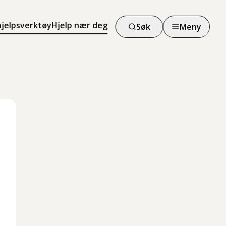
hjelpsverktøy
Hjelp nær deg
Søk
Meny