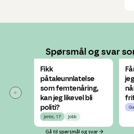
Spørsmål og svar so
Fikk
Få
påtaleunnlatelse
je
som femtenåring,
nå
Forrige slide
kan jeg likevel bli
fr
politi?
Gu
Jente, 17
Jobb
Gå til spørsmål og svar