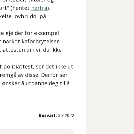
ort
" (hentet
herfra
).
kelte lovbrudd, på
te gjelder for eksempel
er narkotikaforbrytelser.
attesten din vil du ikke
olitiattest, ser det ikke ut
 fremgå av disse. Derfor ser
u ønsker å utdanne deg til å
Besvart:
3.9.2022