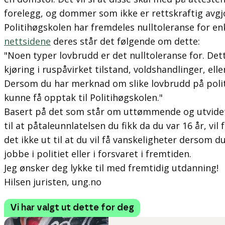
forelegg, og dommer som ikke er rettskraftig avgj
Politihøgskolen har fremdeles nulltoleranse for en
nettsidene
deres står det følgende om dette:
"
Noen typer lovbrudd er det nulltoleranse for. Det
kjøring i ruspåvirket tilstand, voldshandlinger, ell
Dersom du har merknad om slike lovbrudd på politi
kunne få opptak til Politihøgskolen.
"
Basert på det som står om uttømmende og utvidet p
til at påtaleunnlatelsen du fikk da du var 16 år, vil
det ikke ut til at du vil få vanskeligheter dersom d
jobbe i politiet eller i forsvaret i fremtiden.
Jeg ønsker deg lykke til med fremtidig utdanning!
Hilsen juristen, ung.no
Vi har valgt ut dette for deg