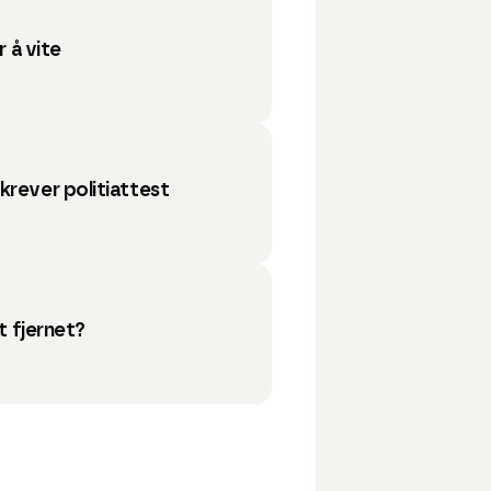
r å vite
krever politiattest
et fjernet?