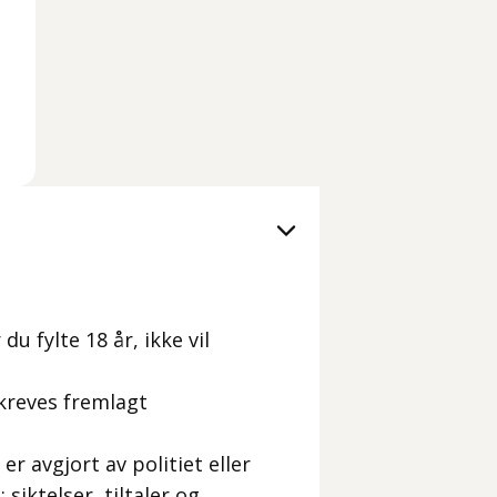
du fylte 18 år, ikke vil
t kreves fremlagt
er avgjort av politiet eller
 siktelser, tiltaler og