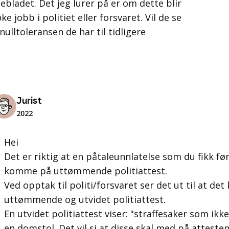
lebladet. Det jeg lurer på er om dette blir
e jobb i politiet eller forsvaret. Vil de se
ulltoleransen de har til tidligere
Jurist
2022
Hei
Det er riktig at en påtaleunnlatelse som du fikk før 
komme på uttømmende politiattest.
Ved opptak til politi/forsvaret ser det ut til at de
uttømmende og utvidet politiattest.
En utvidet politiattest viser: "
straffesaker som ikke 
en domstol. Det vil si at disse skal med på attesten: