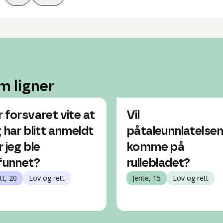
m ligner
r forsvaret vite at
Vil
g har blitt anmeldt
påtaleunnlatelse
r jeg ble
komme på
ifunnet?
rullebladet?
tt, 20
Lov og rett
Jente, 15
Lov og rett