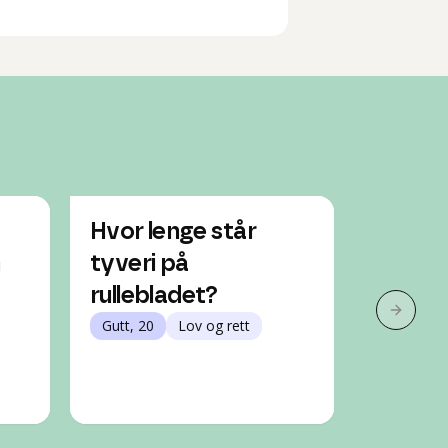
Hvor lenge står
anmeld
n
tyveri på
hva sk
rullebladet?
Gutt, 15
Neste 
Gutt, 20
Lov og rett