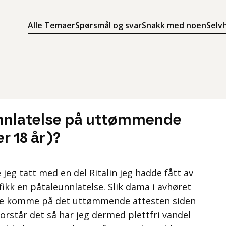
Alle Temaer
Spørsmål og svar
Snakk med noen
Selv
Søk
Meny
Søk i innholdet på ung.no
Meny for å navigere på ung.no
nlatelse på uttømmende
r 18 år)?
jeg tatt med en del Ritalin jeg hadde fått av
fikk en påtaleunnlatelse. Slik dama i avhøret
dette komme på det uttømmende attesten siden
forstår det så har jeg dermed plettfri vandel