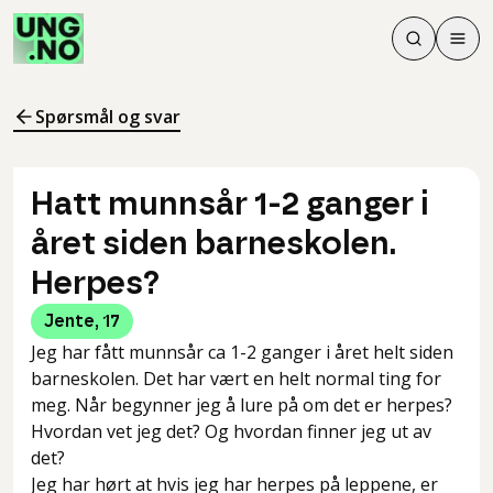
Søk
Men
Søk
Meny
Søk i innhol
Meny for å 
Spørsmål og svar
Hatt munnsår 1-2 ganger i
året siden barneskolen.
Herpes?
Jente
,
17
Jeg har fått munnsår ca 1-2 ganger i året helt siden
barneskolen. Det har vært en helt normal ting for
meg. Når begynner jeg å lure på om det er herpes?
Hvordan vet jeg det? Og hvordan finner jeg ut av
det?
Jeg har hørt at hvis jeg har herpes på leppene, er