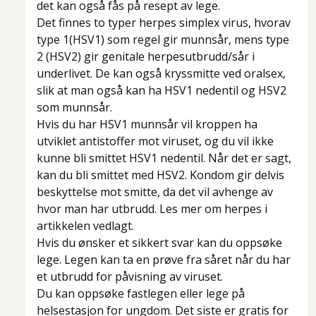
det kan også fås på resept av lege.
Det finnes to typer herpes simplex virus, hvorav
type 1(HSV1) som regel gir munnsår, mens type
2 (HSV2) gir genitale herpesutbrudd/sår i
underlivet. De kan også kryssmitte ved oralsex,
slik at man også kan ha HSV1 nedentil og HSV2
som munnsår.
Hvis du har HSV1 munnsår vil kroppen ha
utviklet antistoffer mot viruset, og du vil ikke
kunne bli smittet HSV1 nedentil. Når det er sagt,
kan du bli smittet med HSV2. Kondom gir delvis
beskyttelse mot smitte, da det vil avhenge av
hvor man har utbrudd. Les mer om herpes i
artikkelen vedlagt.
Hvis du ønsker et sikkert svar kan du oppsøke
lege. Legen kan ta en prøve fra såret når du har
et utbrudd for påvisning av viruset.
Du kan oppsøke fastlegen eller lege på
helsestasjon for ungdom. Det siste er gratis for