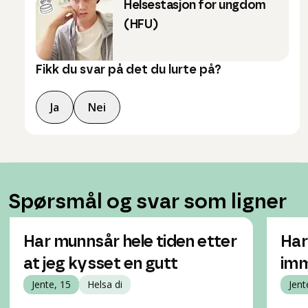
Helsestasjon for ungdom
(HFU)
Fikk du svar på det du lurte på?
Ja
Nei
Spørsmål og svar som ligner
Har munnsår hele tiden etter
Har
at jeg kysset en gutt
imm
Jente, 15
Helsa di
Jent