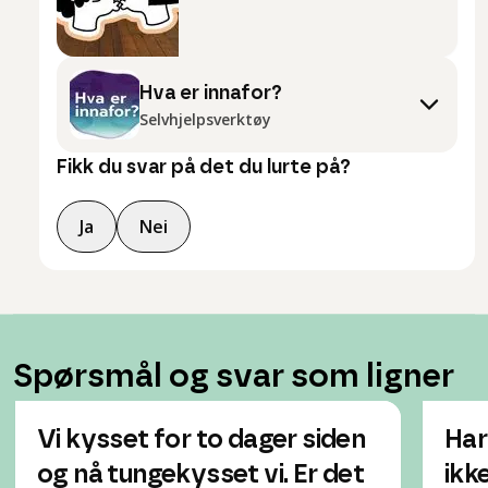
Hva er innafor?
Selvhjelpsverktøy
Fikk du svar på det du lurte på?
Ja
Nei
Spørsmål og svar som ligner
Vi kysset for to dager siden
Har
og nå tungekysset vi. Er det
ikk