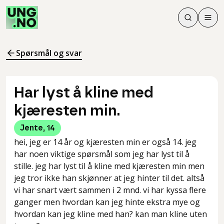
Søk
Men
Søk
Meny
Søk i innhol
Meny for å 
Spørsmål og svar
Har lyst å kline med
kjæresten min.
Jente
,
14
hei, jeg er 14 år og kjæresten min er også 14. jeg
har noen viktige spørsmål som jeg har lyst til å
stille. jeg har lyst til å kline med kjæresten min men
jeg tror ikke han skjønner at jeg hinter til det. altså
vi har snart vært sammen i 2 mnd. vi har kyssa flere
ganger men hvordan kan jeg hinte ekstra mye og
hvordan kan jeg kline med han? kan man kline uten