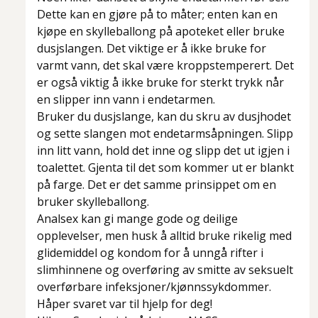
Dette kan en gjøre på to måter; enten kan en
kjøpe en skylleballong på apoteket eller bruke
dusjslangen. Det viktige er å ikke bruke for
varmt vann, det skal være kroppstemperert. Det
er også viktig å ikke bruke for sterkt trykk når
en slipper inn vann i endetarmen.
Bruker du dusjslange, kan du skru av dusjhodet
og sette slangen mot endetarmsåpningen. Slipp
inn litt vann, hold det inne og slipp det ut igjen i
toalettet. Gjenta til det som kommer ut er blankt
på farge. Det er det samme prinsippet om en
bruker skylleballong.
Analsex kan gi mange gode og deilige
opplevelser, men husk å alltid bruke rikelig med
glidemiddel og kondom for å unngå rifter i
slimhinnene og overføring av smitte av seksuelt
overførbare infeksjoner/kjønnssykdommer.
Håper svaret var til hjelp for deg!