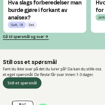
Hva slags forberedelser man
Hvo
burde gjøre i forkant av
for
analsex?
Jent
Gutt, 18
Sex
Gå til spørsmål og svar
Still oss et spørsmål
Fant du ikke svar på det du lurer på? Da kan du stille oss
et eget spørsmål. De fleste får svar innen 1-3 dager.
Still et spørsmål