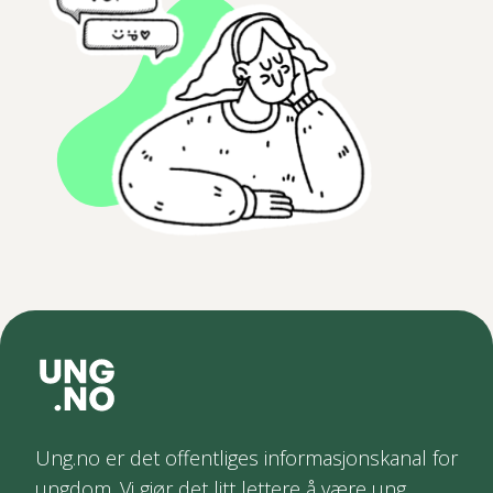
Ung.no er det offentliges informasjonskanal for
ungdom. Vi gjør det litt lettere å være ung.