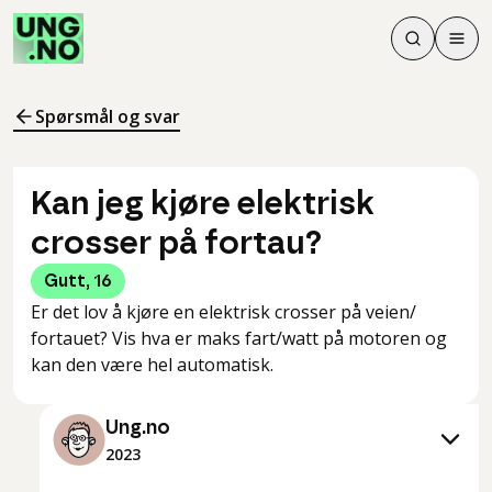
Søk
Men
Søk
Meny
Søk i innhol
Meny for å 
Spørsmål og svar
Kan jeg kjøre elektrisk
crosser på fortau?
Gutt
,
16
Er det lov å kjøre en elektrisk crosser på veien/
fortauet? Vis hva er maks fart/watt på motoren og
kan den være hel automatisk.
Ung.no
2023