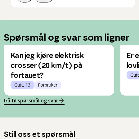
Spørsmål og svar som ligner
Kan jeg kjøre elektrisk
Er 
crosser (20 km/t) på
lovl
fortauet?
Gutt
Gutt, 13
Forbruker
Gå til spørsmål og svar
Still oss et spørsmål