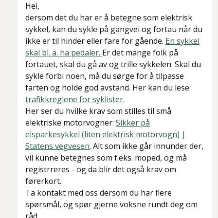
Hei,
dersom det du har er å betegne som elektrisk
sykkel, kan du sykle på gangvei og fortau når du
ikke er til hinder eller fare for gående.
En sykkel
skal bl. a. ha pedaler.
Er det mange folk på
fortauet, skal du gå av og trille sykkelen. Skal du
sykle forbi noen, må du sørge for å tilpasse
farten og holde god avstand. Her kan du lese
trafikkreglene for syklister.
Her ser du hvilke krav som stilles til små
elektriske motorvogner:
Sikker på
elsparkesykkel (liten elektrisk motorvogn) |
Statens vegvesen
. Alt som ikke går innunder der,
vil kunne betegnes som f.eks. moped, og må
registrreres - og da blir det også krav om
førerkort.
Ta kontakt med oss dersom du har flere
spørsmål, og spør gjerne voksne rundt deg om
råd.