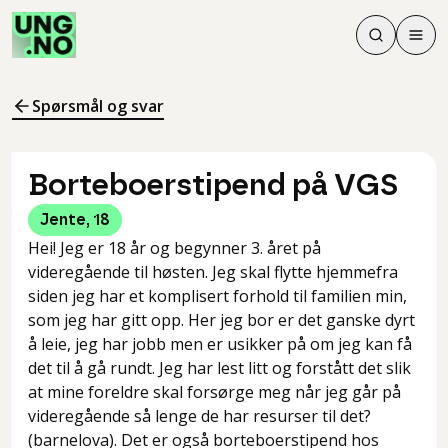
Søk
Men
Søk
Meny
Søk i innhol
Meny for å 
Spørsmål og svar
Borteboerstipend på VGS
Jente
,
18
Hei! Jeg er 18 år og begynner 3. året på
videregående til høsten. Jeg skal flytte hjemmefra
siden jeg har et komplisert forhold til familien min,
som jeg har gitt opp. Her jeg bor er det ganske dyrt
å leie, jeg har jobb men er usikker på om jeg kan få
det til å gå rundt. Jeg har lest litt og forstått det slik
at mine foreldre skal forsørge meg når jeg går på
videregående så lenge de har resurser til det?
(barnelova). Det er også borteboerstipend hos