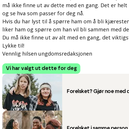
må ikke finne ut av dette med en gang. Det er helt 
og se hva som passer for deg nå.
Hvis du har lyst til å spørre ham om å bli kjæresten
liker ham og spørre om han vil bli sammen med de
Du må ikke finne ut av alt med en gang, det viktigst
Lykke til!
Vennlig hilsen ungdomsredaksjonen
Vi har valgt ut dette for deg
Forelsket? Gjør noe med 
Forelsket i samme person