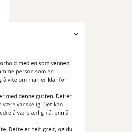
et forhold med en som vennen
ke samme person som en
g å vite om man er klar for
ker med denne gutten. Det er
n være vanskelig. Det kan
bedre å være ærlig nå, enn å
e. Dette er helt greit, og du