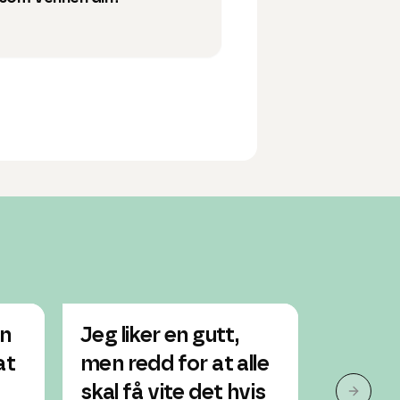
en
Jeg liker en gutt,
Jeg er 
at
men redd for at alle
vennin
skal få vite det hvis
hun ha