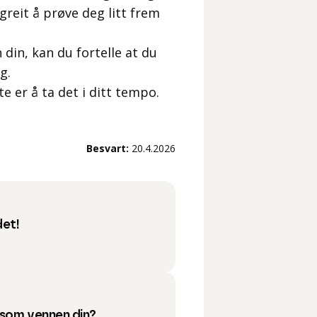
greit å prøve deg litt frem
 din, kan du fortelle at du
g.
e er å ta det i ditt tempo.
Besvart:
20.4.2026
det!
 som vennen din?