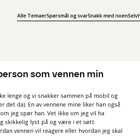
Alle Temaer
Spørsmål og svar
Snakk med noen
Selv
Søk
Meny
Søk i innholdet på ung.no
Meny for å navigere på ung.no
 person som vennen min
nske lenge og vi snakker sammen på mobil og
ser det da). En av vennene mine liker han også
r om jeg spør han. Vet ikke om jeg vil ha
 skikkelig lyst på og være i et søtt
rdan vennen vil reagere eller hvordan jeg skal