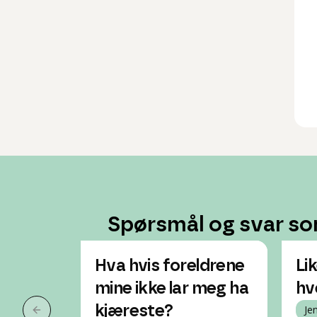
Spørsmål og svar so
Hva hvis foreldrene
Lik
mine ikke lar meg ha
hv
kjæreste?
Je