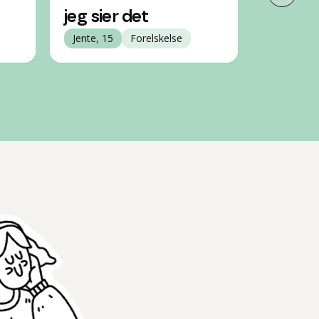
Neste 
jeg sier det
kjæres
Jente, 15
Forelskelse
Gutt, 13