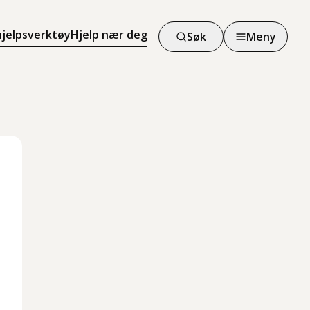
hjelpsverktøy
Hjelp nær deg
Søk
Meny