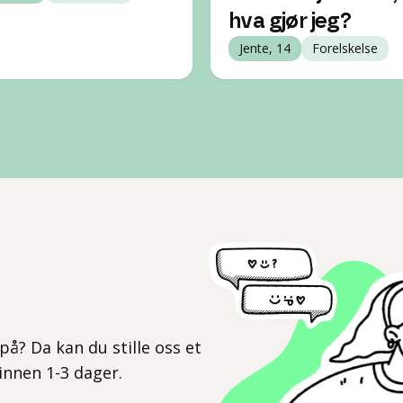
hva gjør jeg?
Jente, 14
Forelskelse
l
på? Da kan du stille oss et
 innen 1-3 dager.