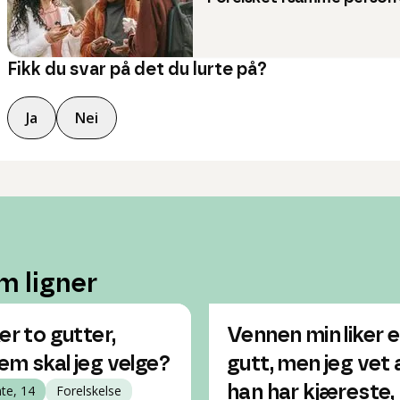
Fikk du svar på det du lurte på?
Ja
Nei
m ligner
er to gutter,
Vennen min liker 
em skal jeg velge?
gutt, men jeg vet 
nte, 14
Forelskelse
han har kjæreste,