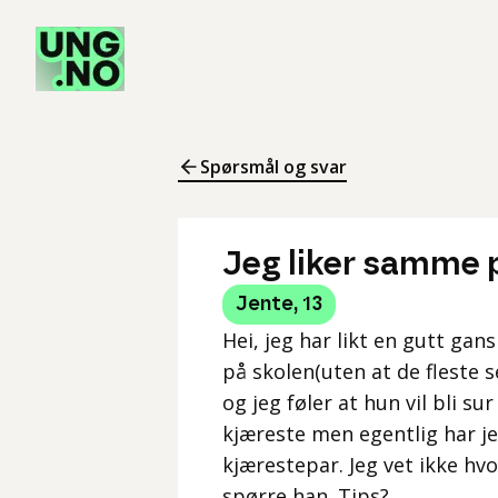
Spørsmål og svar
Jeg liker samme
Jente
,
13
Hei, jeg har likt en gutt ga
på skolen(uten at de fleste 
og jeg føler at hun vil bli su
kjæreste men egentlig har jeg
kjærestepar. Jeg vet ikke hvo
spørre han. Tips?