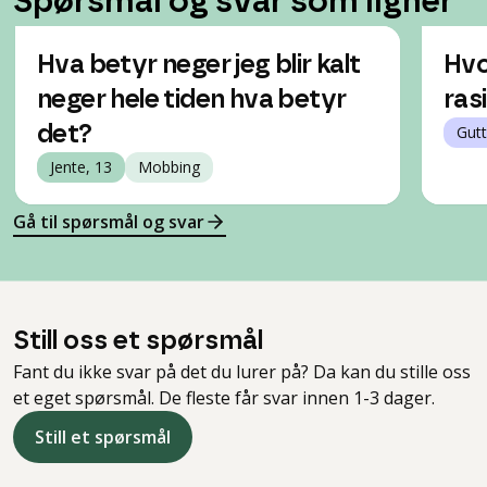
Spørsmål og svar som ligner
Hva betyr neger jeg blir kalt
Hvo
neger hele tiden hva betyr
ras
det?
Gutt
Jente, 13
Mobbing
Gå til spørsmål og svar
Still oss et spørsmål
Fant du ikke svar på det du lurer på? Da kan du stille oss
et eget spørsmål. De fleste får svar innen 1-3 dager.
Still et spørsmål