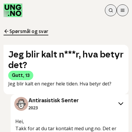
Søk
Men
Søk
Meny
Søk i innhol
Meny for å 
Spørsmål og svar
Jeg blir kalt n***r, hva betyr
det?
Gutt
,
13
Jeg blir kalt en neger hele tiden. Hva betyr det?
Antirasistisk Senter
2023
Hei,
Takk for at du tar kontakt med ung.no. Det er