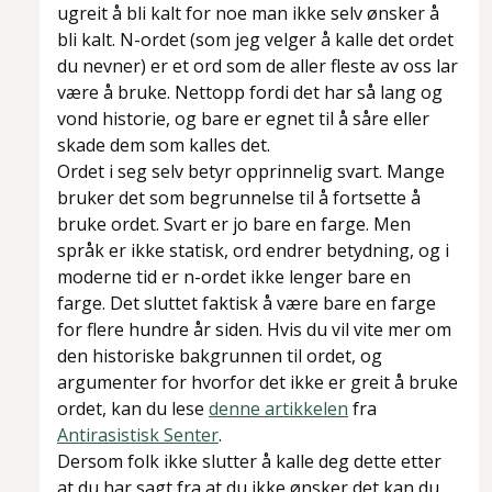
ugreit å bli kalt for noe man ikke selv ønsker å
bli kalt. N-ordet (som jeg velger å kalle det ordet
du nevner) er et ord som de aller fleste av oss lar
være å bruke. Nettopp fordi det har så lang og
vond historie, og bare er egnet til å såre eller
skade dem som kalles det.
Ordet i seg selv betyr opprinnelig svart. Mange
bruker det som begrunnelse til å fortsette å
bruke ordet. Svart er jo bare en farge. Men
språk er ikke statisk, ord endrer betydning, og i
moderne tid er n-ordet ikke lenger bare en
farge. Det sluttet faktisk å være bare en farge
for flere hundre år siden. Hvis du vil vite mer om
den historiske bakgrunnen til ordet, og
argumenter for hvorfor det ikke er greit å bruke
ordet, kan du lese
denne artikkelen
fra
Antirasistisk Senter
.
Dersom folk ikke slutter å kalle deg dette etter
at du har sagt fra at du ikke ønsker det kan du