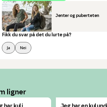
Jenter og puberteten
Fikk du svar på det du lurte på?
Ja
Nei
m ligner
 har kul i
Jeg har en kul und