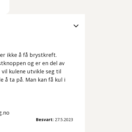
er ikke å få brystkreft.
ystknoppen og er en del av
il kulene utvikle seg til
 å ta på. Man kan få kul i
g.no
Besvart:
27.5.2023