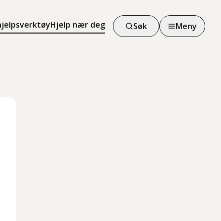
hjelpsverktøy
Hjelp nær deg
Søk
Meny