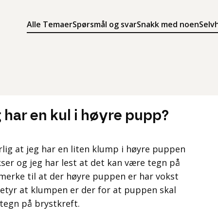
Alle Temaer
Spørsmål og svar
Snakk med noen
Selv
Søk
Meny
Søk i innholdet på ung.no
Meny for å navigere på ung.no
eg har en kul i høyre pupp?
rlig at jeg har en liten klump i høyre puppen
er og jeg har lest at det kan være tegn på
 merke til at der høyre puppen er har vokst
etyr at klumpen er der for at puppen skal
tegn på brystkreft.