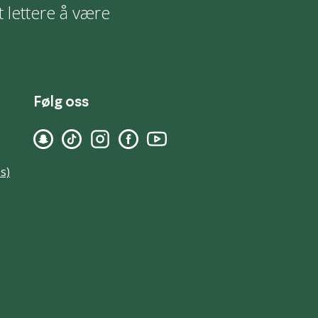
t lettere å være
Følg oss
s)