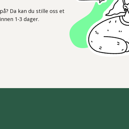
l
på? Da kan du stille oss et
 innen 1-3 dager.