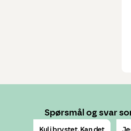
Spørsmål og svar so
Kul i brystet. Kan det
Jeg