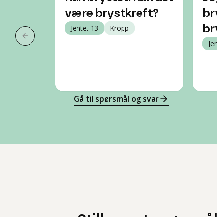
være brystkreft?
br
Jente, 13
Kropp
br
Forrige slide
Je
Gå til spørsmål og svar