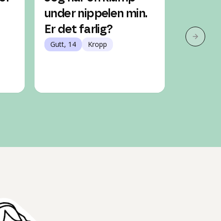
under nippelen min.
har en
Er det farlig?
bryste
Neste 
Gutt, 14
Kropp
Jente, 15