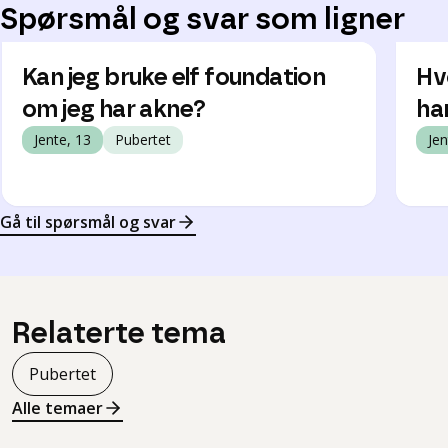
Spørsmål og svar som ligner
Kan jeg bruke elf foundation
Hv
om jeg har akne?
ha
Jente, 13
Pubertet
Jen
Gå til spørsmål og svar
Relaterte tema
Pubertet
Alle temaer