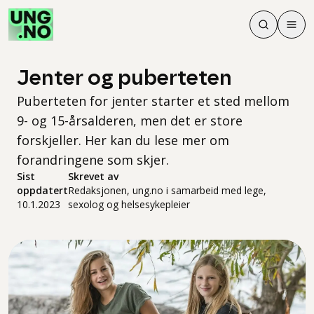
Søk
Men
Søk
Meny
Søk i innhol
Meny for å 
Jenter og puberteten
Puberteten for jenter starter et sted mellom
9- og 15-årsalderen, men det er store
forskjeller. Her kan du lese mer om
forandringene som skjer.
Sist
Skrevet av
oppdatert
Redaksjonen, ung.no i samarbeid med lege,
10.1.2023
sexolog og helsesykepleier