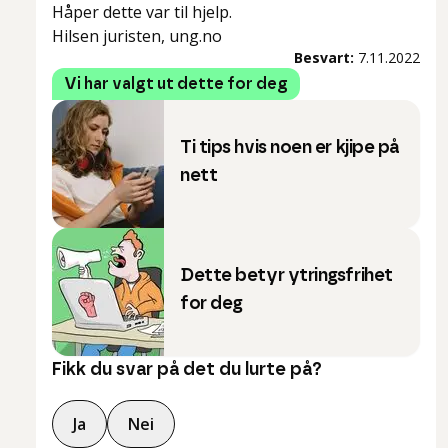
Håper dette var til hjelp.
Hilsen juristen, ung.no
Besvart:
7.11.2022
Vi har valgt ut dette for deg
Ti tips hvis noen er kjipe på
nett
Dette betyr ytringsfrihet
for deg
Fikk du svar på det du lurte på?
Ja
Nei