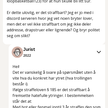
loopbasketball123) for at hun skulle bli litt sur.
Er dette ulovlig, er det straffbart? Jeg er jo med i
discord serveren hvor jeg vet noen bryter lover,
men det er vel ikke straffbart om jeg ikke deler
addresse, drapstruer eller lignende? Og bryr politet
seg om slikt?
Jurist
2022
Hei!
Det er vanskelig å svare på spørsmålet uten å
vite hva du konkret har ytret (hva trollingen
består i).
Ifølge straffeloven § 185 er det straffbart å
fremsette hatefulle ytringer. I bestemmelsen
står det at:
Med bot eller fengsel inntil 3 år straffes den som