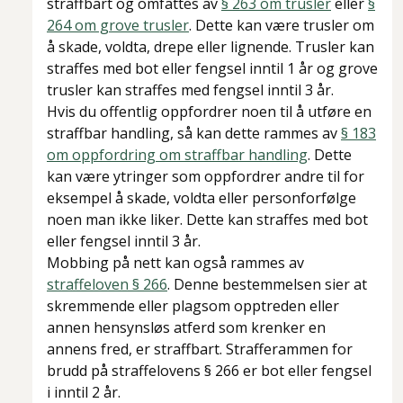
straffbart og omfattes av
§ 263 om trusler
eller
§
264 om grove trusler
. Dette kan være trusler om
å skade, voldta, drepe eller lignende. Trusler kan
straffes med bot eller fengsel inntil 1 år og grove
trusler kan straffes med fengsel inntil 3 år.
Hvis du offentlig oppfordrer noen til å utføre en
straffbar handling, så kan dette rammes av
§ 183
om oppfordring om straffbar handling
. Dette
kan være ytringer som oppfordrer andre til for
eksempel å skade, voldta eller personforfølge
noen man ikke liker. Dette kan straffes med bot
eller fengsel inntil 3 år.
Mobbing på nett kan også rammes av
straffeloven § 266
. Denne bestemmelsen sier at
skremmende eller plagsom opptreden eller
annen hensynsløs atferd som krenker en
annens fred, er straffbart. Strafferammen for
brudd på straffelovens § 266 er bot eller fengsel
i inntil 2 år.