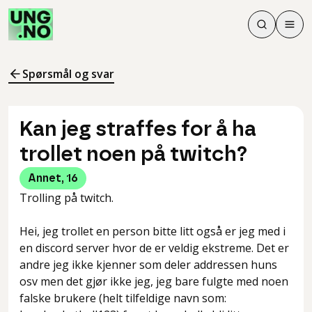
Søk
Men
Søk
Meny
Søk i innhol
Meny for å 
Spørsmål og svar
Kan jeg straffes for å ha
trollet noen på twitch?
Annet
,
16
Trolling på twitch.
Hei, jeg trollet en person bitte litt også er jeg med i
en discord server hvor de er veldig ekstreme. Det er
andre jeg ikke kjenner som deler addressen huns
osv men det gjør ikke jeg, jeg bare fulgte med noen
falske brukere (helt tilfeldige navn som: