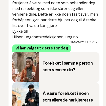
fortjener å være med noen som behandler deg
med respekt og som ikke sårer deg eller
vennene dine. Dette er ikke noen fasit svar, men
forhåpentligvis har dette hjulpet deg til å tenke
litt over hva du kan gjøre.
Lykke til!
Hilsen ungdomsredaksjonen, ung.no
Besvart:
11.2.2023
Vi har valgt ut dette for deg
Forelsket i samme person
som vennen din?
Å være forelsket i noen
som allerede har kjæreste