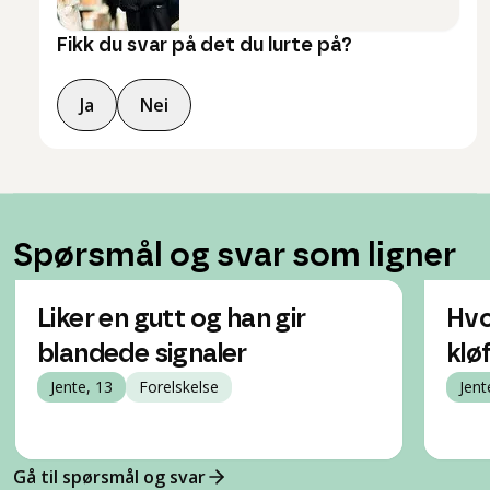
Fikk du svar på det du lurte på?
Ja
Nei
Spørsmål og svar som ligner
Liker en gutt og han gir
Hvo
blandede signaler
klø
Jente, 13
Forelskelse
Jent
Gå til spørsmål og svar