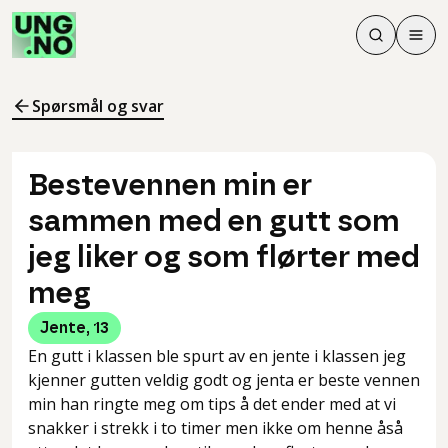
Søk
Men
Søk
Meny
Søk i innhol
Meny for å 
Spørsmål og svar
Bestevennen min er
sammen med en gutt som
jeg liker og som flørter med
meg
Jente
,
13
En gutt i klassen ble spurt av en jente i klassen jeg
kjenner gutten veldig godt og jenta er beste vennen
min han ringte meg om tips å det ender med at vi
snakker i strekk i to timer men ikke om henne åså