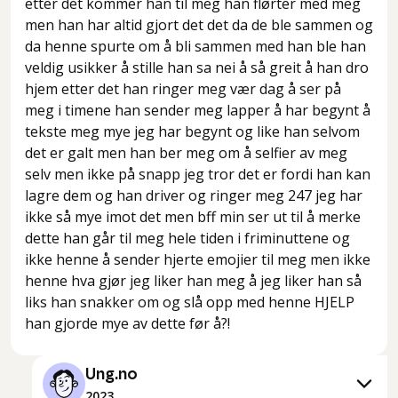
etter det kommer han til meg han flørter med meg
men han har altid gjort det det da de ble sammen og
da henne spurte om å bli sammen med han ble han
veldig usikker å stille han sa nei å så greit å han dro
hjem etter det han ringer meg vær dag å ser på
meg i timene han sender meg lapper å har begynt å
tekste meg mye jeg har begynt og like han selvom
det er galt men han ber meg om å selfier av meg
selv men ikke på snapp jeg tror det er fordi han kan
lagre dem og han driver og ringer meg 247 jeg har
ikke så mye imot det men bff min ser ut til å merke
dette han går til meg hele tiden i friminuttene og
ikke henne å sender hjerte emojier til meg men ikke
henne hva gjør jeg liker han meg å jeg liker han så
liks han snakker om og slå opp med henne HJELP
han gjorde mye av dette før å?!
Ung.no
2023