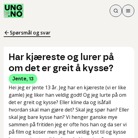
Søk
Men
Søk
Meny
Søk i innhol
Meny for å 
Spørsmål og svar
Har kjæreste og lurer på
om det er greit å kysse?
Jente
,
13
Hei jeg er jente 13 år. Jeg har en kjæreste (vi er like
gamle) jeg liker han veldig godt! Og jeg lurte på om
det er greit og kysse? Eller kline da og isåfall
hvordan skal man gjøre det? Skal jeg spør han? Eller
skal jeg bare kysse han? Vi henger ganske mye
sammen på fritiden jeg er ofte hos han og da ser vi
på film og koser men jeg har veldig lyst til og kysse