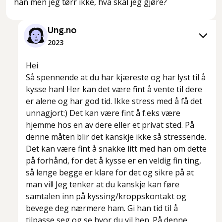
han men jeg tørr ikke, hva skal jeg gjøre?
Ung.no
2023
Hei
Så spennende at du har kjæreste og har lyst til å
kysse han! Her kan det være fint å vente til dere
er alene og har god tid. Ikke stress med å få det
unnagjort:) Det kan være fint å f.eks være
hjemme hos en av dere eller et privat sted. På
denne måten blir det kanskje ikke så stressende.
Det kan være fint å snakke litt med han om dette
på forhånd, for det å kysse er en veldig fin ting,
så lenge begge er klare for det og sikre på at
man vil! Jeg tenker at du kanskje kan føre
samtalen inn på kyssing/kroppskontakt og
bevege deg nærmere ham. Gi han tid til å
tilpasse seg og se hvor du vil hen. På denne