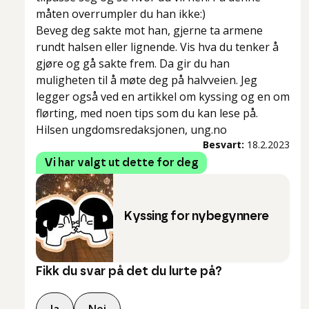
måten overrumpler du han ikke:)
Beveg deg sakte mot han, gjerne ta armene
rundt halsen eller lignende. Vis hva du tenker å
gjøre og gå sakte frem. Da gir du han
muligheten til å møte deg på halvveien. Jeg
legger også ved en artikkel om kyssing og en om
flørting, med noen tips som du kan lese på.
Hilsen ungdomsredaksjonen, ung.no
Besvart:
18.2.2023
Vi har valgt ut dette for deg
Kyssing for nybegynnere
Fikk du svar på det du lurte på?