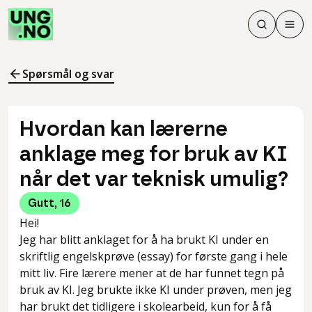
Søk
Men
Søk
Meny
Søk i innhol
Meny for å 
Spørsmål og svar
Hvordan kan lærerne
anklage meg for bruk av KI
når det var teknisk umulig?
Gutt
,
16
Hei!
Jeg har blitt anklaget for å ha brukt KI under en
skriftlig engelskprøve (essay) for første gang i hele
mitt liv. Fire lærere mener at de har funnet tegn på
bruk av KI. Jeg brukte ikke KI under prøven, men jeg
har brukt det tidligere i skolearbeid, kun for å få