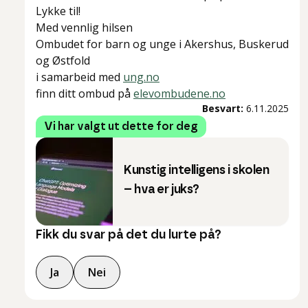
Lykke til!
Med vennlig hilsen
Ombudet for barn og unge i Akershus, Buskerud
og Østfold
i samarbeid med
ung.no
finn ditt ombud på
elevombudene.no
Besvart:
6.11.2025
Vi har valgt ut dette for deg
Kunstig intelligens i skolen
– hva er juks?
Fikk du svar på det du lurte på?
Ja
Nei