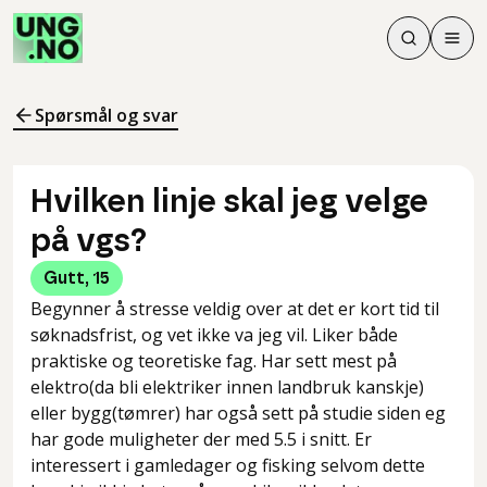
Søk
Men
Søk
Meny
Søk i innhol
Meny for å 
Spørsmål og svar
Hvilken linje skal jeg velge
på vgs?
Gutt
,
15
Begynner å stresse veldig over at det er kort tid til
søknadsfrist, og vet ikke va jeg vil. Liker både
praktiske og teoretiske fag. Har sett mest på
elektro(da bli elektriker innen landbruk kanskje)
eller bygg(tømrer) har også sett på studie siden eg
har gode muligheter der med 5.5 i snitt. Er
interessert i gamledager og fisking selvom dette