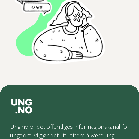
Ung.no er det offentliges informasjonskanal for
ungdom. Vi gjør det litt lettere å være ung.