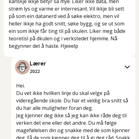
kanskje ikkje betyr så mye. Liker ikke data, men
strøm lys og varme er interresant. Vil ikkje bli sett
på som ein datanerd ved å søke elektro, men vil
heller ikkje ha godt snitt, søke bygg, og se ut som
ein som ikkje får ting til på skulen. Liker meg både
teoretisl på dkulen og i verkstedet hjemme. Nå
begynner det å haste. Hjeeelp
Lærer
2022
Hei.
Du vet ikke hvilken linje du skal velge på
videregående skole. Du har et veldig bra snitt så
du har alle muligheter foran deg.
Jeg kjenner deg ikke så jeg kan ikke råde deg til
verken det ene eller det andre. Du må følge
magefølelsen din og snakke med de som kjenner
deg. Få de som kjenner deg til å gi deg råd. Snakk