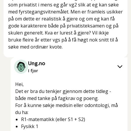
som privatist i mens eg går vg2 slik at eg kan søke
med fyrstegangsvitnemålet. Men er framleis usikker
på om dette er realistisk å gjere og om eg kan få
gode karakterere både på privatisteksamen og på
skulen generelt. Kva er lurest å gjere? Vil ikkje
bruke fleire år etter vgs på å få høgt nok snitt til å
søke med ordinær kvote.
Ung.no
I fjor
Hei,
Det er bra du tenkjer gjennom dette tidleg -
både med tanke på fagkrav og poeng.
For å kunne søkje medisin eller odontologi, må
du ha:
R1-matematikk (eller S1 + S2)
Fysikk 1