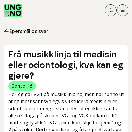
Søk
Men
Søk
Meny
Søk i innhol
Meny for å 
Spørsmål og svar
Frå musikklinja til medisin
eller odontologi, kva kan eg
gjere?
Jente
,
16
Hei, eg går VG1 på musikklinja no, men har funne ut
at eg mest sannsynlegvis vil studera medisin eller
odontologi etter vgs, som betyr at eg ikkje kan ta
alle realfaga på skulen i VG2 og VG3. eg kan ta R1-
matte og fysikk 1 i VG2, men kan ikkje ta kjemi 1 og
2 på skulen. Derfor vurderar eg å ta opp dissa faga