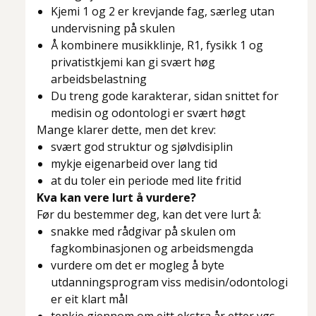
Kjemi 1 og 2 er krevjande fag, særleg utan
undervisning på skulen
Å kombinere musikklinje, R1, fysikk 1 og
privatistkjemi kan gi svært høg
arbeidsbelastning
Du treng gode karakterar, sidan snittet for
medisin og odontologi er svært høgt
Mange klarer dette, men det krev:
svært god struktur og sjølvdisiplin
mykje eigenarbeid over lang tid
at du toler ein periode med lite fritid
Kva kan vere lurt å vurdere?
Før du bestemmer deg, kan det vere lurt å:
snakke med rådgivar på skulen om
fagkombinasjonen og arbeidsmengda
vurdere om det er mogleg å byte
utdanningsprogram viss medisin/odontologi
er eit klart mål