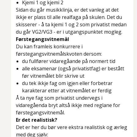
Kjemi 1 og kjemi 2
Sidan du går musikklinja, er det vanleg at det
ikkje er plass til alle realfaga på skulen. Det du
skisserer - å ta kjemi 1 og 2 som privatist medan
du går VG2/VG3 - er i utgangspunktet mogleg.
Førstegangsvitnemål
Du kan framleis konkurrere i
førstegangsvitnemålskvoten dersom:
du fullfører vidaregåande på normert tid
alle eksamenar (også privatistfag) er bestått
før vitnemålet blir skrive ut
du tek ikkje fag om igjen eller forbetrar
karakterar etter at vitnemålet er ferdig
Å ta nye fag som privatist undervegs i
vidaregåenda bryt altså ikkje med reglane for
førstegangsvitnemål.
Er det realistisk?
Det er her du bør vere ekstra realistisk og ærleg
med deg sjølv: