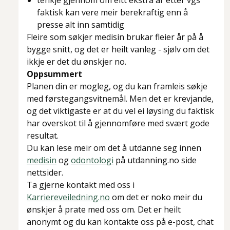
tenkje gjennom om eitt ekstra år etter vgs
faktisk kan vere meir berekraftig enn å
presse alt inn samtidig
Fleire som søkjer medisin brukar fleier år på å
bygge snitt, og det er heilt vanleg - sjølv om det
ikkje er det du ønskjer no.
Oppsummert
Planen din er mogleg, og du kan framleis søkje
med førstegangsvitnemål. Men det er krevjande,
og det viktigaste er at du vel ei løysing du faktisk
har overskot til å gjennomføre med svært gode
resultat.
Du kan lese meir om det å utdanne seg innen
medisin
og
odontologi
på utdanning.no side
nettsider.
Ta gjerne kontakt med oss i
Karriereveiledning.no
om det er noko meir du
ønskjer å prate med oss om. Det er heilt
anonymt og du kan kontakte oss på e-post, chat