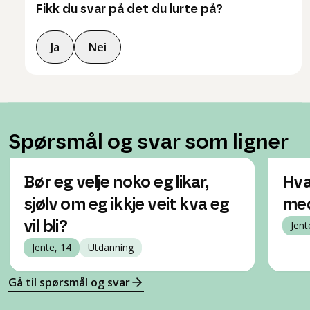
Fikk du svar på det du lurte på?
Ja
Nei
Spørsmål og svar som ligner
Bør eg velje noko eg likar,
Hva
sjølv om eg ikkje veit kva eg
med
vil bli?
Jent
Jente, 14
Utdanning
Gå til spørsmål og svar