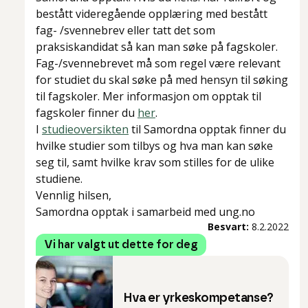
bestått videregående opplæring med bestått
fag- /svennebrev eller tatt det som
praksiskandidat så kan man søke på fagskoler.
Fag-/svennebrevet må som regel være relevant
for studiet du skal søke på med hensyn til søking
til fagskoler. Mer informasjon om opptak til
fagskoler finner du
her
.
I
studieoversikten
til Samordna opptak finner du
hvilke studier som tilbys og hva man kan søke
seg til, samt hvilke krav som stilles for de ulike
studiene.
Vennlig hilsen,
Samordna opptak i samarbeid med ung.no
Besvart:
8.2.2022
Vi har valgt ut dette for deg
Hva er yrkeskompetanse?