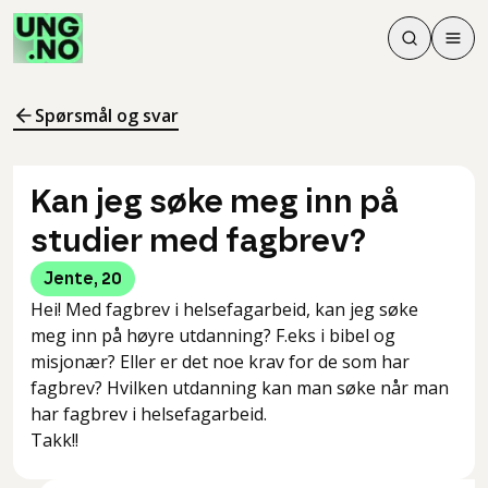
Søk
Men
Søk
Meny
Søk i innhol
Meny for å 
Spørsmål og svar
Kan jeg søke meg inn på
studier med fagbrev?
Jente
,
20
Hei! Med fagbrev i helsefagarbeid, kan jeg søke
meg inn på høyre utdanning? F.eks i bibel og
misjonær? Eller er det noe krav for de som har
fagbrev? Hvilken utdanning kan man søke når man
har fagbrev i helsefagarbeid.
Takk!!