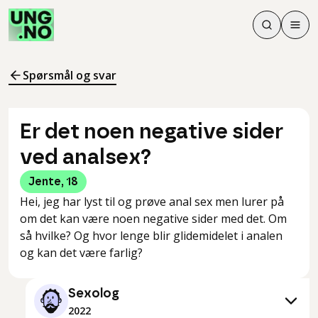
Søk
Men
Søk
Meny
Søk i innhol
Meny for å 
Spørsmål og svar
Er det noen negative sider
ved analsex?
Jente
,
18
Hei, jeg har lyst til og prøve anal sex men lurer på
om det kan være noen negative sider med det. Om
så hvilke? Og hvor lenge blir glidemidelet i analen
og kan det være farlig?
Sexolog
2022