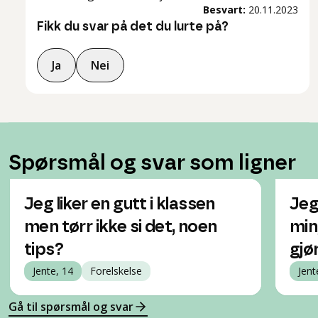
Besvart:
20.11.2023
Fikk du svar på det du lurte på?
Ja
Nei
Spørsmål og svar som ligner
Jeg liker en gutt i klassen
Jeg 
men tørr ikke si det, noen
min
tips?
gjør
Jente, 14
Forelskelse
Jent
Gå til spørsmål og svar