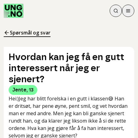
Søk
Men
Søk
Meny
Søk i innhol
Meny for å 
Spørsmål og svar
Hvordan kan jeg få en gutt
interessert når jeg er
sjenert?
Jente
,
13
Hei:)Jeg har blitt forelska i en gutt i klassen😅 Han
er dritsøt, har pene øyne, pent smil, og vet hvordan
man er med andre. Men jeg kan bli ganske sjenert
rundt han, og da klarer jeg liksom ikke å si de rette
ordene. Hva kan jeg gjøre får å fa han interessert,
selvom jeg er ganske sjenert?