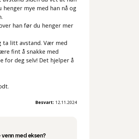
 du henger mye med han nå og
n.
over han før du henger mer
g ta litt avstand. Vær med
være fint å snakke med
e for deg selv! Det hjelper å
odt.
Besvart:
12.11.2024
e venn med eksen?