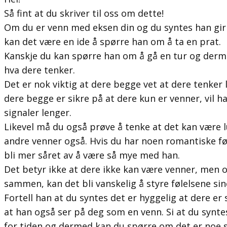
Så fint at du skriver til oss om dette!
Om du er venn med eksen din og du syntes han gir li
kan det være en ide å spørre han om å ta en prat.
Kanskje du kan spørre han om å gå en tur og derm
hva dere tenker.
Det er nok viktig at dere begge vet at dere tenker l
dere begge er sikre på at dere kun er venner, vil ha
signaler lenger.
Likevel må du også prøve å tenke at det kan være 
andre venner også. Hvis du har noen romantiske føl
bli mer såret av å være så mye med han.
Det betyr ikke at dere ikke kan være venner, men 
sammen, kan det bli vanskelig å styre følelsene sin
Fortell han at du syntes det er hyggelig at dere er
at han også ser på deg som en venn. Si at du syntes 
for tiden og dermed kan du spørre om det er noe s