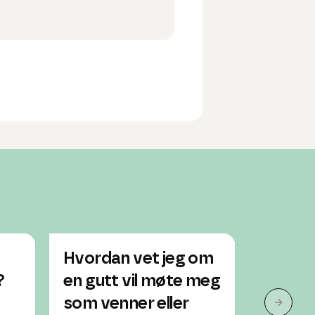
Hvordan vet jeg om
Jeg lik
?
en gutt vil møte meg
men ve
som venner eller
liker m
Neste 