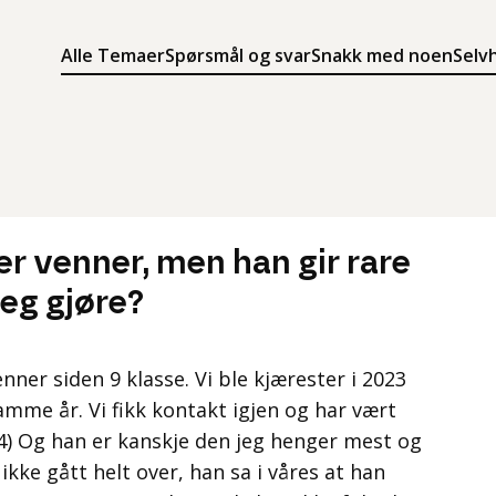
Alle Temaer
Spørsmål og svar
Snakk med noen
Selv
Søk
Meny
Søk i innholdet på ung.no
Meny for å navigere på ung.no
er venner, men han gir rare
jeg gjøre?
ner siden 9 klasse. Vi ble kjærester i 2023
mme år. Vi fikk kontakt igjen og har vært
24) Og han er kanskje den jeg henger mest og
ikke gått helt over, han sa i våres at han