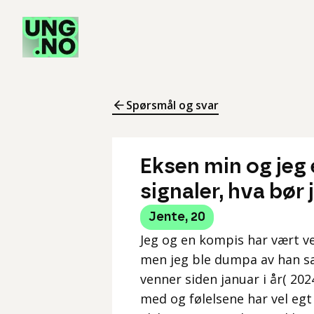
Spørsmål og svar
Eksen min og jeg 
signaler, hva bør 
Jente
,
20
Jeg og en kompis har vært ven
men jeg ble dumpa av han sa
venner siden januar i år( 20
med og følelsene har vel egt 