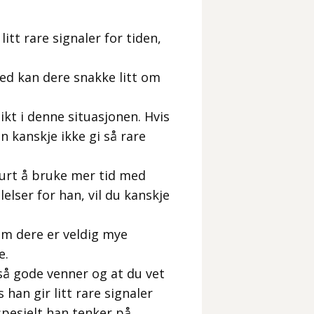
tt rare signaler for tiden,
ed kan dere snakke litt om
ikt i denne situasjonen. Hvis
n kanskje ikke gi så rare
lurt å bruke mer tid med
elser for han, vil du kanskje
om dere er veldig mye
e.
 så gode venner og at du vet
han gir litt rare signaler
pesielt han tenker på.