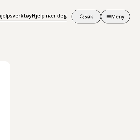
hjelpsverktøy
Hjelp nær deg
Søk
Meny