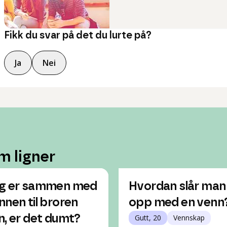
Fikk du svar på det du lurte på?
Ja
Nei
m ligner
g er sammen med
Hvordan slår man
nnen til broren
opp med en venn
n, er det dumt?
Gutt, 20
Vennskap