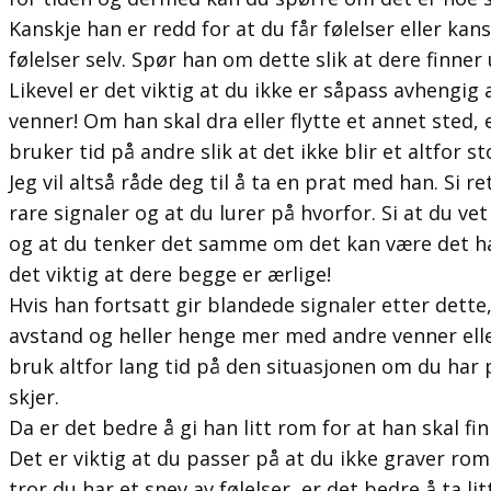
Kanskje han er redd for at du får følelser eller kans
følelser selv. Spør han om dette slik at dere finner 
Likevel er det viktig at du ikke er såpass avhengig
venner! Om han skal dra eller flytte et annet sted, e
bruker tid på andre slik at det ikke blir et altfor 
Jeg vil altså råde deg til å ta en prat med han. Si re
rare signaler og at du lurer på hvorfor. Si at du ve
og at du tenker det samme om det kan være det han
det viktig at dere begge er ærlige!
Hvis han fortsatt gir blandede signaler etter dette, 
avstand og heller henge mer med andre venner eller
bruk altfor lang tid på den situasjonen om du har
skjer.
Da er det bedre å gi han litt rom for at han skal fi
Det er viktig at du passer på at du ikke graver rom
tror du har et snev av følelser, er det bedre å ta li