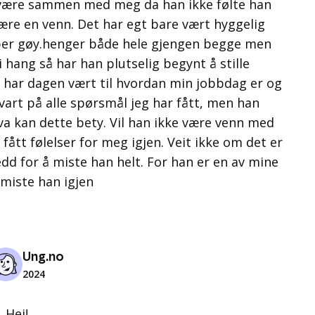
være sammen med meg da han ikke følte han
være en venn. Det har egt bare vært hyggelig
super gøy.henger både hele gjengen begge men
i hang så har han plutselig begynt å stille
 har dagen vært til hvordan min jobbdag er og
svart på alle spørsmål jeg har fått, men han
va kan dette bety. Vil han ikke være venn med
fått følelser for meg igjen. Veit ikke om det er
edd for å miste han helt. For han er en av mine
 miste han igjen
Ung.no
2024
Hei!