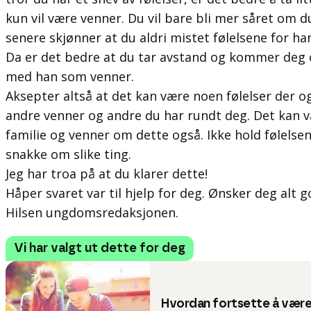
kun vil være venner. Du vil bare bli mer såret om
senere skjønner at du aldri mistet følelsene for ha
Da er det bedre at du tar avstand og kommer deg 
med han som venner.
Aksepter altså at det kan være noen følelser der o
andre venner og andre du har rundt deg. Det kan 
familie og venner om dette også. Ikke hold følelsen
snakke om slike ting.
Jeg har troa på at du klarer dette!
Håper svaret var til hjelp for deg. Ønsker deg alt g
Hilsen ungdomsredaksjonen.
Vi har valgt ut dette for deg
Hvordan fortsette å vær