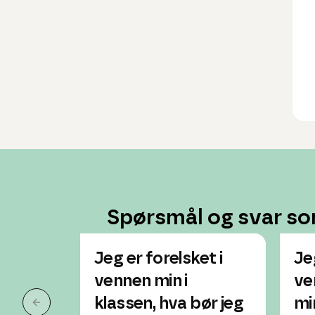
Spørsmål og svar so
Jeg er forelsket i
Je
vennen min i
ve
klassen, hva bør jeg
mi
Forrige slide