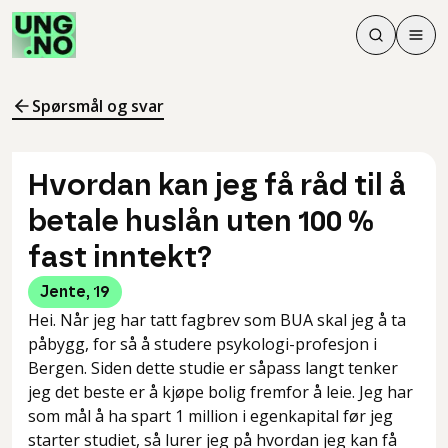
Søk
Men
Søk
Meny
Søk i innhol
Meny for å 
Spørsmål og svar
Hvordan kan jeg få råd til å
betale huslån uten 100 %
fast inntekt?
Jente
,
19
Hei. Når jeg har tatt fagbrev som BUA skal jeg å ta
påbygg, for så å studere psykologi-profesjon i
Bergen. Siden dette studie er såpass langt tenker
jeg det beste er å kjøpe bolig fremfor å leie. Jeg har
som mål å ha spart 1 million i egenkapital før jeg
starter studiet, så lurer jeg på hvordan jeg kan få