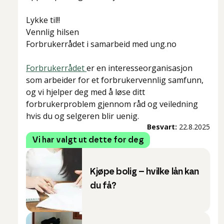
Lykke til!!
Vennlig hilsen
Forbrukerrådet i samarbeid med ung.no
Forbrukerrådet
er en interesseorganisasjon
som arbeider for et forbrukervennlig samfunn,
og vi hjelper deg med å løse ditt
forbrukerproblem gjennom råd og veiledning
hvis du og selgeren blir uenig.
Besvart:
22.8.2025
Vi har valgt ut dette for deg
Kjøpe bolig – hvilke lån kan
du få?