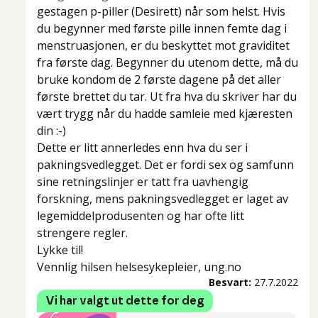
gestagen p-piller (Desirett) når som helst. Hvis
du begynner med første pille innen femte dag i
menstruasjonen, er du beskyttet mot graviditet
fra første dag. Begynner du utenom dette, må du
bruke kondom de 2 første dagene på det aller
første brettet du tar. Ut fra hva du skriver har du
vært trygg når du hadde samleie med kjæresten
din :-)
Dette er litt annerledes enn hva du ser i
pakningsvedlegget. Det er fordi sex og samfunn
sine retningslinjer er tatt fra uavhengig
forskning, mens pakningsvedlegget er laget av
legemiddelprodusenten og har ofte litt
strengere regler.
Lykke til!
Vennlig hilsen helsesykepleier, ung.no
Besvart:
27.7.2022
Vi har valgt ut dette for deg