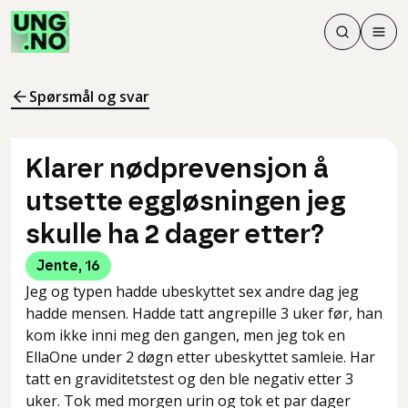
Søk
Men
Søk
Meny
Søk i innhol
Meny for å 
Spørsmål og svar
Klarer nødprevensjon å
utsette eggløsningen jeg
skulle ha 2 dager etter?
Jente
,
16
Jeg og typen hadde ubeskyttet sex andre dag jeg
hadde mensen. Hadde tatt angrepille 3 uker før, han
kom ikke inni meg den gangen, men jeg tok en
EllaOne under 2 døgn etter ubeskyttet samleie. Har
tatt en graviditetstest og den ble negativ etter 3
uker. Tok med morgen urin og tok et par dager