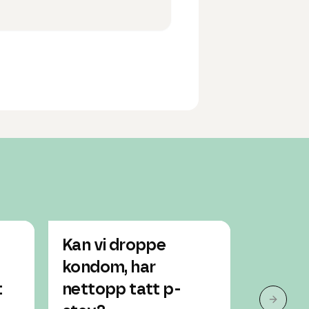
Kan vi droppe
Hvorfo
kondom, har
mellom
t
nettopp tatt p-
når ma
Neste 