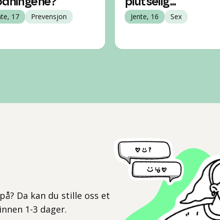
ødningene?
plutselig...
nte, 17
Prevensjon
Jente, 16
Sex
l
på? Da kan du stille oss et
 innen 1-3 dager.