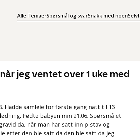
Alle Temaer
Spørsmål og svar
Snakk med noen
Selv
Søk
Meny
Søk i innholdet på ung.no
Meny for å navigere på ung.no
d når jeg ventet over 1 uke med
08. Hadde samleie for første gang natt til 13
 blødning. Fødte babyen min 21.06. Spørsmålet
 gravid da, når man har satt inn p-stav og
e etter den ble satt da den ble satt da jeg