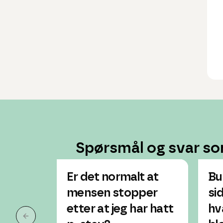
Spørsmål og svar so
Er det normalt at
Bu
mensen stopper
sid
etter at jeg har hatt
hv
Forrige slide