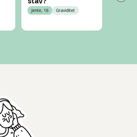
stav?
stav?
Jente, 16
Graviditet
Jente, 20