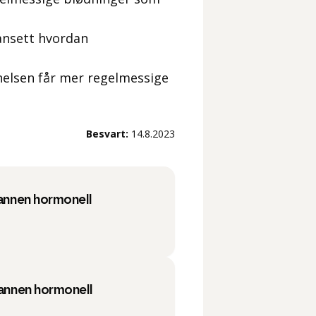
uansett hvordan
elsen får mer regelmessige
Besvart:
14.8.2023
 annen hormonell
 annen hormonell