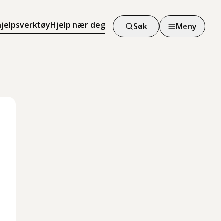
hjelpsverktøy
Hjelp nær deg
Søk
Meny