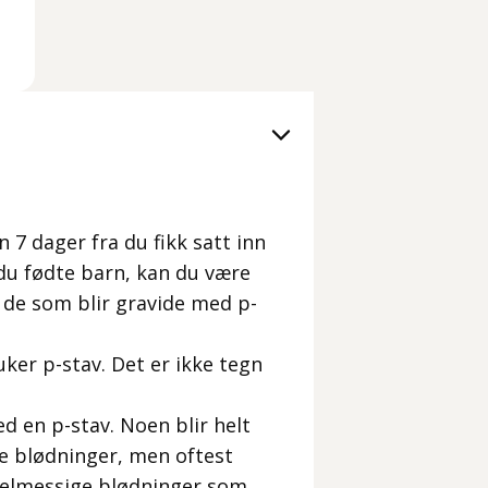
 7 dager fra du fikk satt inn
 du fødte barn, kan du være
 de som blir gravide med p-
ker p-stav. Det er ikke tegn
ed en p-stav. Noen blir helt
e blødninger, men oftest
gelmessige blødninger som