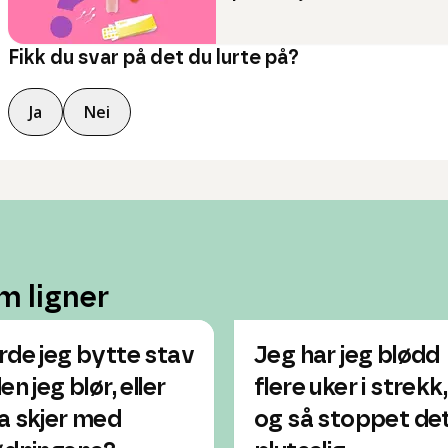
Fikk du svar på det du lurte på?
Ja
Nei
m ligner
rde jeg bytte stav
Jeg har jeg blødd
en jeg blør, eller
flere uker i strekk,
a skjer med
og så stoppet de