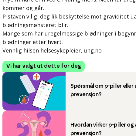
kommer og går.
P-staven vil gi deg lik beskyttelse mot graviditet 
blødningsmønsteret blir.
Mange som har uregelmessige blødninger i begynn
blødninger etter hvert.
Vennlig hilsen helsesykepleier, ung.no
Vi har valgt ut dette for deg
Spørsmål om p-piller eller
prevensjon?
Hvordan virker p-piller og
prevensjon?