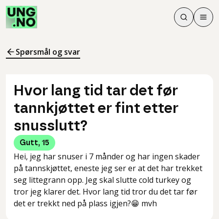
Søk
Men
Søk
Meny
Søk i innhol
Meny for å 
Spørsmål og svar
Hvor lang tid tar det før
tannkjøttet er fint etter
snusslutt?
Gutt
,
15
Hei, jeg har snuser i 7 månder og har ingen skader
på tannskjøttet, eneste jeg ser er at det har trekket
seg littegrann opp. Jeg skal slutte cold turkey og
tror jeg klarer det. Hvor lang tid tror du det tar før
det er trekkt ned på plass igjen?😁 mvh