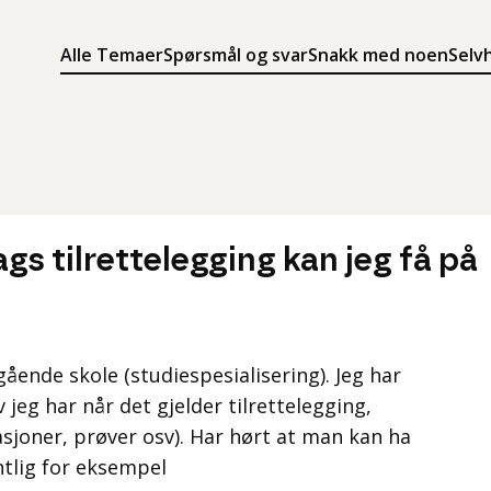
Alle Temaer
Spørsmål og svar
Snakk med noen
Selv
Søk
Meny
Søk i innholdet på ung.no
Meny for å navigere på ung.no
gs tilrettelegging kan jeg få på
egående skole (studiespesialisering). Jeg har
 jeg har når det gjelder tilrettelegging,
asjoner, prøver osv). Har hørt at man kan ha
ntlig for eksempel