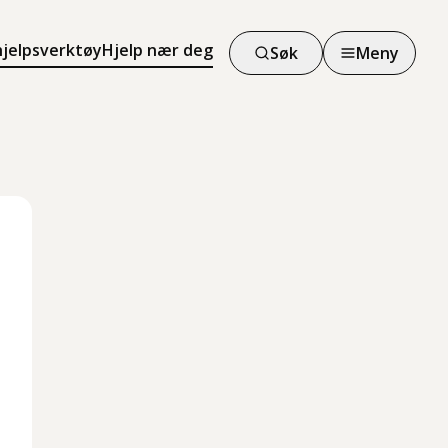
hjelpsverktøy
Hjelp nær deg
Søk
Meny