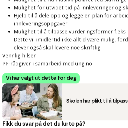
Mulighet for utvidet tid på innleveringer og s
Hjelp til å dele opp og legge en plan for arbe
innleveringsoppgaver
Mulighet til å tilpasse vurderingsformer f.eks m
Dette vil imidlertid
ikke alltid
være mulig, fordi 
elever også skal levere noe skriftlig
Vennlig hilsen
PP-rådgiver i samarbeid med ung.no
Vi har valgt ut dette for deg
Skolen har plikt til å tilpa
Fikk du svar på det du lurte på?