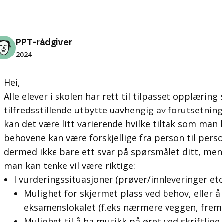
PPT-rådgiver
2024
Hei,
Alle elever i skolen har rett til tilpasset opplæring s
tilfredsstillende utbytte uavhengig av forutsetnin
kan det være litt varierende hvilke tiltak som man 
behovene kan være forskjellige fra person til per
dermed ikke bare
ett svar
på spørsmålet ditt, men 
man kan tenke vil være riktige:
I vurderingssituasjoner (prøver/innleveringer etc
Mulighet for skjermet plass ved behov, eller å 
eksamenslokalet (f.eks nærmere veggen, frems
Mulighet til å ha musikk på øret ved skriftli