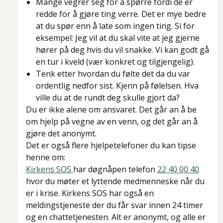
Mange vegrer seg for å spørre fordi de er
redde for å gjøre ting verre. Det er mye bedre
at du spør enn å late som ingen ting. Si for
eksempel: Jeg vil at du skal vite at jeg gjerne
hører på deg hvis du vil snakke. Vi kan godt gå
en tur i kveld (vær konkret og tilgjengelig).
Tenk etter hvordan du følte det da du var
ordentlig nedfor sist. Kjenn på følelsen. Hva
ville du at de rundt deg skulle gjort da?
​Du er ikke alene om ansvaret. Det går an å be
om hjelp på vegne av en venn, og det går an å
gjøre det anonymt.
Det er også flere hjelpetelefoner du kan tipse
henne om:
Kirkens SOS
har døgnåpen telefon
22 40 00 40
hvor du møter et lyttende medmenneske når du
er i krise. Kirkens SOS har også en
meldingstjeneste der du får svar innen 24 timer
og en chattetjenesten. Alt er anonymt, og alle er