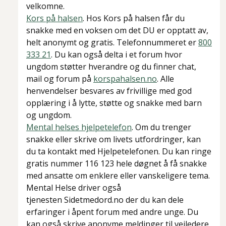
velkomne.
Kors på halsen
. Hos Kors på halsen får du
snakke med en voksen om det DU er opptatt av,
helt anonymt og gratis. Telefonnummeret er
800
333 21
. Du kan også delta i et forum hvor
ungdom støtter hverandre og du finner chat,
mail og forum på
korspahalsen.no
. Alle
henvendelser besvares av frivillige med god
opplæring i å lytte, støtte og snakke med barn
og ungdom.
Mental helses hjelpetelefon
. Om du trenger
snakke eller skrive om livets utfordringer, kan
du ta kontakt med Hjelpetelefonen. Du kan ringe
gratis nummer 116 123 hele døgnet å få snakke
med ansatte om enklere eller vanskeligere tema.
Mental Helse driver også
tjenesten Sidetmedord.no der du kan dele
erfaringer i åpent forum med andre unge. Du
kan også skrive anonyme meldinger til veiledere