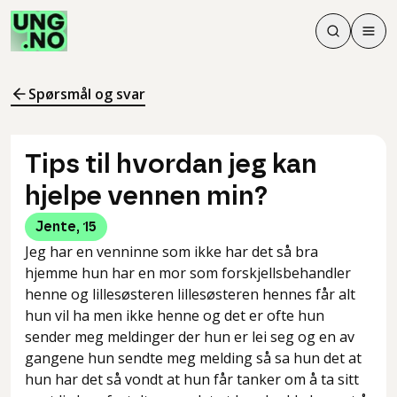
Søk
Men
Søk
Meny
Søk i innhol
Meny for å 
Spørsmål og svar
Tips til hvordan jeg kan
hjelpe vennen min?
Jente
,
15
Jeg har en venninne som ikke har det så bra
hjemme hun har en mor som forskjellsbehandler
henne og lillesøsteren lillesøsteren hennes får alt
hun vil ha men ikke henne og det er ofte hun
sender meg meldinger der hun er lei seg og en av
gangene hun sendte meg melding så sa hun det at
hun har det så vondt at hun får tanker om å ta sitt